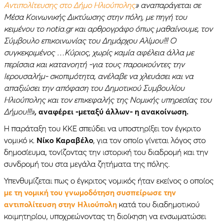
Αντιπολίτευσης στο Δήμο Ηλιούπολης
» αναπαράγεται σε
Μέσα Κοινωνικής Δικτύωσης στην πόλη, με πηγή του
κειμένου το notia.gr και αρθρογράφο όπως μαθαίνουμε, τον
Σύμβουλο επικοινωνίας του Δημάρχου Αλίμου!!! Ο
συγκεκριμένος …Κύριος, χωρίς καμία αφέλεια άλλα με
περίσσια και κατανοητή -για τους παροικούντες την
Ιερουσαλήμ- σκοπιμότητα, ανέλαβε να χλευάσει και να
απαξιώσει την απόφαση του Δημοτικού Συμβουλίου
Ηλιούπολης και τον επικεφαλής της Νομικής υπηρεσίας του
Δήμου!!!»
,
αναφέρει -μεταξύ άλλων- η ανακοίνωση.
Η παράταξη του ΚΚΕ σπεύδει να υποστηρίξει τον έγκριτο
νομικό κ.
Νίκο Καραβέλο
, για τον οποίο γίνεται λόγος στο
δημοσίευμα, τονίζοντας την ιστορική του διαδρομή και την
συνδρομή του στα μεγάλα ζητήματα της πόλης.
Υπενθυμίζεται πως ο έγκριτος νομικός ήταν εκείνος ο οποίος
με τη νομική του γνωμοδότηση συσπείρωσε την
αντιπολίτευση στην Ηλιούπολη
κατά του διαδημοτικού
κοιμητηρίου, υποχρεώνοντας τη διοίκηση να ενσωματώσει