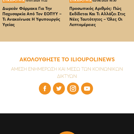
ΕΠΙΚΑΙΡΟΤΗΤΑ
11/07/2025 11:22
ΕΠΙΚΑΙΡΟΤΗΤΑ
02/06/2025 16:30
Δωρεάν Φάρμακα Για Την
Προσωπικός Αριθμός: Πώς
Παχυσαρκία Από Τον EOΠΥΥ –
Εκδίδεται Και Τι Αλλάζει Στις
Τι Ανακοίνωσε Η Υφυπουργός
Νέες Ταυτότητες – Όλες Οι
Υγείας
Λεπτομέρειες
ΑΚΟΛΟΥΘΗΣΤΕ ΤΟ ILIOUPOLINEWS
ΑΜΕΣΗ ΕΝΗΜΕΡΩΣΗ ΚΑΙ ΜΕΣΩ ΤΩΝ ΚΟΙΝΩΝΙΚΩΝ
ΔΙΚΤΥΩΝ



