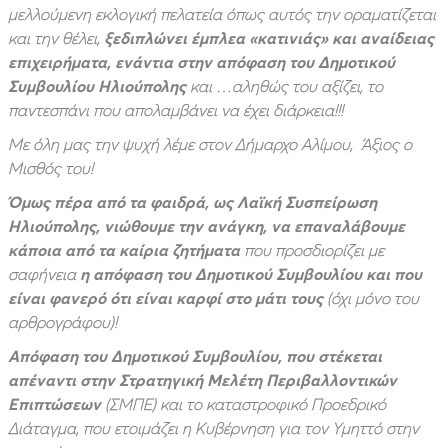
μελλούμενη εκλογική πελατεία όπως αυτός την οραματίζεται
και την θέλει,
ξεδιπλώνει έμπλεα «κατινιάς» και αναίδειας
επιχειρήματα, ενάντια στην απόφαση του Δημοτικού
Συμβουλίου Ηλιούπολης
και …αληθώς του αξίζει, το
παντεσπάνι που απολαμβάνει να έχει διάρκεια!!!
Με όλη μας την ψυχή λέμε στον Δήμαρχο Αλίμου, Άξιος ο
Μισθός του!
Όμως πέρα από τα φαιδρά, ως Λαϊκή Συσπείρωση
Ηλιούπολης, νιώθουμε την ανάγκη, να επαναλάβουμε
κάποια από τα καίρια ζητήματα
που προσδιορίζει με
σαφήνεια
η απόφαση του Δημοτικού Συμβουλίου και που
είναι φανερό ότι είναι καρφί στο μάτι τους
(όχι μόνο του
αρθρογράφου)!
Απόφαση του Δημοτικού Συμβουλίου, που στέκεται
απέναντι στην Στρατηγική Μελέτη Περιβαλλοντικών
Επιπτώσεων
(ΣΜΠΕ) και το καταστροφικό Προεδρικό
Διάταγμα, που ετοιμάζει η Κυβέρνηση για τον Υμηττό στην