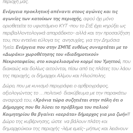
περιοχή μας.
Ενέργεια προκλητική απέναντι στους αγώνες και τις
αγωνίες των κατοίκων της περιοχής,
αφού όχι μόνο
οριοθετείτε το υφιστάμενο ΚΥΤ -που το ΣτΕ έχει κηρύξει ως
περιβαλλοντολογικά απαράδεκτο- αλλά και την προσαύξηση
του, που εντείνει εύλογα τις ανησυχίες, για την Δημόσια
Υγεία.
Ενέργεια που στην ΣΜΠΕ ευθέως συναρτάται με το
«Δωράκι» χωροθέτησης του «διαδημοτικού»
Νεκροταφείου, στο κουρελιασμένο κορμί του Υμηττού,
που
διακαώς και δολίως αιτούνται, πίσω από τις πλάτες του λάου
της περιοχής, οι δήμαρχοι Αλίμου και Ηλιούπολης.
Δώρο, που με κυνισμό περιγράφει ο αρθρογράφος,
αξιολογώντας το …πολιτικό διακύβευμα με την παρακάτω
αναφορά του, «
Χρόνια τώρα συζητιέται στην πόλη ότι ο
Δήμαρχος που θα λύσει το πρόβλημα του παλιού
Κοιμητηρίου θα βγαίνει «αεράτα» δήμαρχος για μια ζωή»
!!!
Δώρο της κυβέρνησης, ώστε να βάλουν πλάτη «οι
δημαρχούκοι» της περιοχής -λέμε εμείς- μήπως και λειάνουν