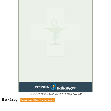
Ετικέτες
Προφήτης Ηλίας Ηλιούπολης