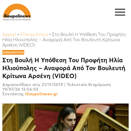
Αρχική
•
Επικαιρότητα
•
Στη Βουλή Η Υπόθεση Του Προφήτη
Ηλία Ηλιούπολης – Αναφορά Από Τον Βουλευτή Κρίτωνα
Αρσένη (VIDEO)
ΕΠΙΚΑΙΡΟΤΗΤΑ
Στη Βουλή Η Υπόθεση Του Προφήτη Ηλία
Ηλιούπολης – Αναφορά Από Τον Βουλευτή
Κρίτωνα Αρσένη (VIDEO)
Δημοσιεύθηκε στις
21/11/2019
|
Τελευταία Ενημέρωση
19/07/24 13:56:03
Συντάκτης
ilioupolinews.gr