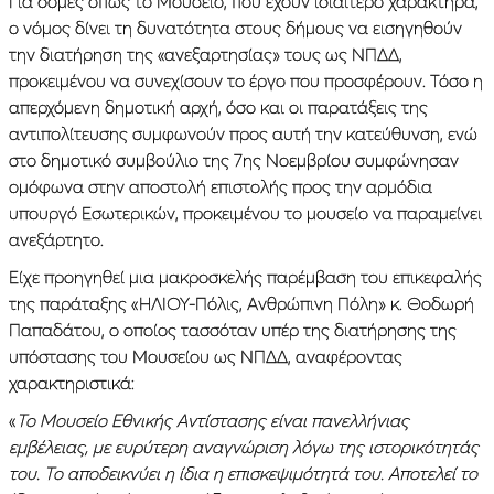
Για δομές όπως το Μουσείο, που έχουν ιδιαίτερο χαρακτήρα,
ο νόμος δίνει τη δυνατότητα στους δήμους να εισηγηθούν
την διατήρηση της «ανεξαρτησίας» τους ως ΝΠΔΔ,
προκειμένου να συνεχίσουν το έργο που προσφέρουν. Τόσο η
απερχόμενη δημοτική αρχή, όσο και οι παρατάξεις της
αντιπολίτευσης συμφωνούν προς αυτή την κατεύθυνση, ενώ
στο δημοτικό συμβούλιο της 7ης Νοεμβρίου συμφώνησαν
ομόφωνα στην αποστολή επιστολής προς την αρμόδια
υπουργό Εσωτερικών, προκειμένου το μουσείο να παραμείνει
ανεξάρτητο.
Είχε προηγηθεί μια μακροσκελής παρέμβαση του επικεφαλής
της παράταξης «ΗΛΙΟΥ-Πόλις, Ανθρώπινη Πόλη» κ. Θοδωρή
Παπαδάτου, ο οποίος τασσόταν υπέρ της διατήρησης της
υπόστασης του Μουσείου ως ΝΠΔΔ, αναφέροντας
χαρακτηριστικά:
«
Το Μουσείο Εθνικής Αντίστασης είναι πανελλήνιας
εμβέλειας, με ευρύτερη αναγνώριση λόγω της ιστορικότητάς
του. Το αποδεικνύει η ίδια η επισκεψιμότητά του. Αποτελεί το