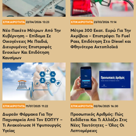
ΕΠΙΚΑΙΡΟΤΗΤΑ
22/04/2026 13:23
ΕΠΙΚΑΙΡΟΤΗΤΑ
23/03/2026 11:14
Νέο Πακέτο Μέτρων Από Την
Μέτρα 300 Εκατ. Ευρώ Για Την
Κυβέρνηση – Επίδομα Σε
Ακρίβεια – Επιστρέφει Το Fuel
Οικογένειες Με Παιδιά,
Pass, Επιδότηση Στο Diesel και
Διευρυμένες Επιστροφές
Φθηνότερα Ακτοπλοϊκά
Ενοικίων Και Επιδότηση
Καυσίμων
ΕΠΙΚΑΙΡΟΤΗΤΑ
11/07/2025 11:22
ΕΠΙΚΑΙΡΟΤΗΤΑ
02/06/2025 16:30
Δωρεάν Φάρμακα Για Την
Προσωπικός Αριθμός: Πώς
Παχυσαρκία Από Τον EOΠΥΥ –
Εκδίδεται Και Τι Αλλάζει Στις
Τι Ανακοίνωσε Η Υφυπουργός
Νέες Ταυτότητες – Όλες Οι
Υγείας
Λεπτομέρειες