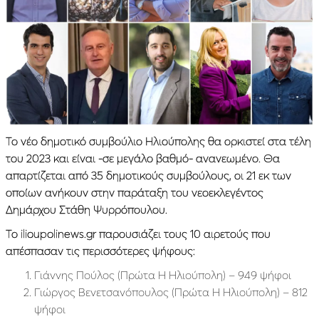
Το νέο δημοτικό συμβούλιο Ηλιούπολης θα ορκιστεί στα τέλη
του 2023 και είναι -σε μεγάλο βαθμό- ανανεωμένο. Θα
απαρτίζεται από 35 δημοτικούς συμβούλους, οι 21 εκ των
οποίων ανήκουν στην παράταξη του νεοεκλεγέντος
Δημάρχου Στάθη Ψυρρόπουλου.
Το ilioupolinews.gr παρουσιάζει τους 10 αιρετούς που
απέσπασαν τις περισσότερες ψήφους:
Γιάννης Πούλος (Πρώτα Η Ηλιούπολη) – 949 ψήφοι
Γιώργος Βενετσανόπουλος (Πρώτα Η Ηλιούπολη) – 812
ψήφοι