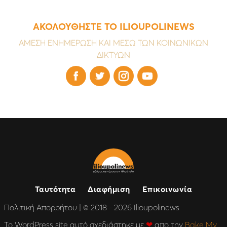
ΑΚΟΛΟΥΘΗΣΤΕ ΤΟ ILIOUPOLINEWS
ΑΜΕΣΗ ΕΝΗΜΕΡΩΣΗ ΚΑΙ ΜΕΣΩ ΤΩΝ ΚΟΙΝΩΝΙΚΩΝ
ΔΙΚΤΥΩΝ




Ταυτότητα
Διαφήμιση
Επικοινωνία
Πολιτική Απορρήτου
| © 2018 - 2026 Ilioupolinews
Το WordPress site αυτό σχεδιάστηκε με
❤
απο την
Bake My