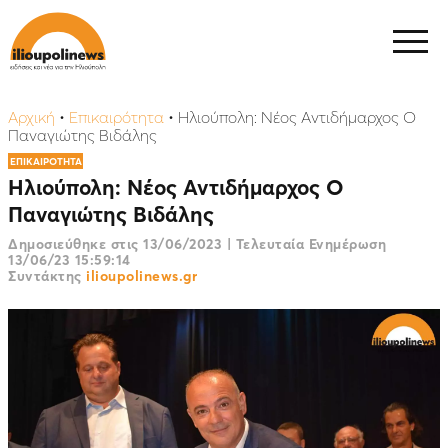
Αρχική
•
Επικαιρότητα
•
Ηλιούπολη: Νέος Αντιδήμαρχος Ο
Παναγιώτης Βιδάλης
ΕΠΙΚΑΙΡΟΤΗΤΑ
Ηλιούπολη: Νέος Αντιδήμαρχος Ο
Παναγιώτης Βιδάλης
Δημοσιεύθηκε στις
13/06/2023
|
Τελευταία Ενημέρωση
13/06/23 15:59:14
Συντάκτης
ilioupolinews.gr