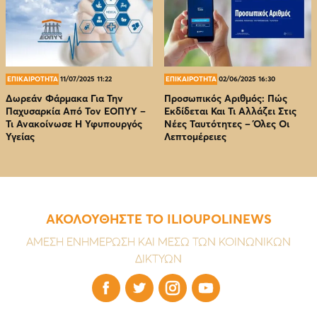
ΕΠΙΚΑΙΡΟΤΗΤΑ
11/07/2025 11:22
ΕΠΙΚΑΙΡΟΤΗΤΑ
02/06/2025 16:30
Δωρεάν Φάρμακα Για Την
Προσωπικός Αριθμός: Πώς
Παχυσαρκία Από Τον EOΠΥΥ –
Εκδίδεται Και Τι Αλλάζει Στις
Τι Ανακοίνωσε Η Υφυπουργός
Νέες Ταυτότητες – Όλες Οι
Υγείας
Λεπτομέρειες
ΑΚΟΛΟΥΘΗΣΤΕ ΤΟ ILIOUPOLINEWS
ΑΜΕΣΗ ΕΝΗΜΕΡΩΣΗ ΚΑΙ ΜΕΣΩ ΤΩΝ ΚΟΙΝΩΝΙΚΩΝ
ΔΙΚΤΥΩΝ



