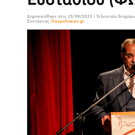
Δημοσιεύθηκε στις
25/09/2023
|
Τελευταία Ενημέ
Συντάκτης
ilioupolinews.gr