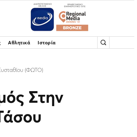
ς
Αθλητικά
Ιστορία
Ευσταθίου (ΦΩΤΟ)
μός Στην
Τάσου