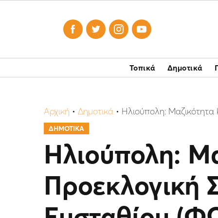




Τοπικά
Δημοτικά
Αρχική
•
Δημοτικά
•
Ηλιούπολη: Μαζικότητα 
ΔΗΜΟΤΙΚΑ
Ηλιούπολη: Μα
Προεκλογική 
Ευσταθίου (Φ