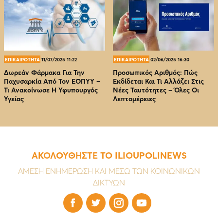
ΕΠΙΚΑΙΡΟΤΗΤΑ
11/07/2025 11:22
ΕΠΙΚΑΙΡΟΤΗΤΑ
02/06/2025 16:30
Δωρεάν Φάρμακα Για Την
Προσωπικός Αριθμός: Πώς
Παχυσαρκία Από Τον EOΠΥΥ –
Εκδίδεται Και Τι Αλλάζει Στις
Τι Ανακοίνωσε Η Υφυπουργός
Νέες Ταυτότητες – Όλες Οι
Υγείας
Λεπτομέρειες
ΑΚΟΛΟΥΘΗΣΤΕ ΤΟ ILIOUPOLINEWS
ΑΜΕΣΗ ΕΝΗΜΕΡΩΣΗ ΚΑΙ ΜΕΣΩ ΤΩΝ ΚΟΙΝΩΝΙΚΩΝ
ΔΙΚΤΥΩΝ



