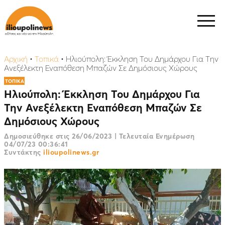
Αρχική
•
Τοπικά
•
Hλιούπολη: Έκκληση Του Δημάρχου Για Την
Ανεξέλεκτη Εναπόθεση Μπαζών Σε Δημόσιους Χώρους
ΤΟΠΙΚΑ
Hλιούπολη: Έκκληση Του Δημάρχου Για
Την Ανεξέλεκτη Εναπόθεση Μπαζών Σε
Δημόσιους Χώρους
Δημοσιεύθηκε στις
26/06/2023
|
Τελευταία Ενημέρωση
04/07/23 00:36:41
Συντάκτης
ilioupolinews.gr