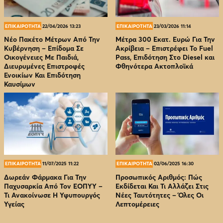
ΕΠΙΚΑΙΡΟΤΗΤΑ
22/04/2026 13:23
ΕΠΙΚΑΙΡΟΤΗΤΑ
23/03/2026 11:14
Νέο Πακέτο Μέτρων Από Την
Μέτρα 300 Εκατ. Ευρώ Για Την
Κυβέρνηση – Επίδομα Σε
Ακρίβεια – Επιστρέφει Το Fuel
Οικογένειες Με Παιδιά,
Pass, Επιδότηση Στο Diesel και
Διευρυμένες Επιστροφές
Φθηνότερα Ακτοπλοϊκά
Ενοικίων Και Επιδότηση
Καυσίμων
ΕΠΙΚΑΙΡΟΤΗΤΑ
11/07/2025 11:22
ΕΠΙΚΑΙΡΟΤΗΤΑ
02/06/2025 16:30
Δωρεάν Φάρμακα Για Την
Προσωπικός Αριθμός: Πώς
Παχυσαρκία Από Τον EOΠΥΥ –
Εκδίδεται Και Τι Αλλάζει Στις
Τι Ανακοίνωσε Η Υφυπουργός
Νέες Ταυτότητες – Όλες Οι
Υγείας
Λεπτομέρειες