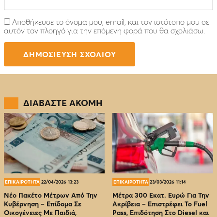
Αποθήκευσε το όνομά μου, email, και τον ιστότοπο μου σε
αυτόν τον πλοηγό για την επόμενη φορά που θα σχολιάσω.
ΔΙΑΒΑΣΤΕ ΑΚΟΜΗ
ΕΠΙΚΑΙΡΟΤΗΤΑ
22/04/2026 13:23
ΕΠΙΚΑΙΡΟΤΗΤΑ
23/03/2026 11:14
Νέο Πακέτο Μέτρων Από Την
Μέτρα 300 Εκατ. Ευρώ Για Την
Κυβέρνηση – Επίδομα Σε
Ακρίβεια – Επιστρέφει Το Fuel
Οικογένειες Με Παιδιά,
Pass, Επιδότηση Στο Diesel και