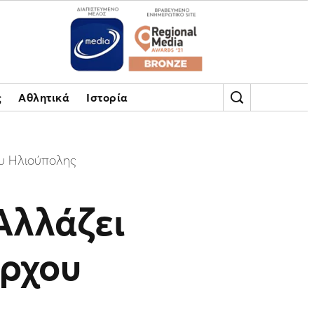
ς
Αθλητικά
Ιστορία
ου Ηλιούπολης
Αλλάζει
άρχου