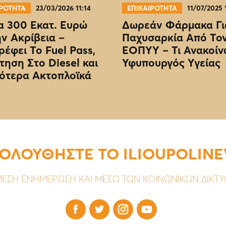
ΙΡΟΤΗΤΑ
23/03/2026 11:14
ΕΠΙΚΑΙΡΟΤΗΤΑ
11/07/2025 
 300 Εκατ. Ευρώ
Δωρεάν Φάρμακα Γι
ην Ακρίβεια –
Παχυσαρκία Από Το
ρέφει Το Fuel Pass,
EOΠΥΥ – Τι Ανακοίν
τηση Στο Diesel και
Υφυπουργός Υγείας
ότερα Ακτοπλοϊκά
ΟΛΟΥΘΗΣΤΕ ΤΟ ILIOUPOLIN
ΕΣΗ ΕΝΗΜΕΡΩΣΗ ΚΑΙ ΜΕΣΩ ΤΩΝ ΚΟΙΝΩΝΙΚΩΝ ΔΙΚΤ



