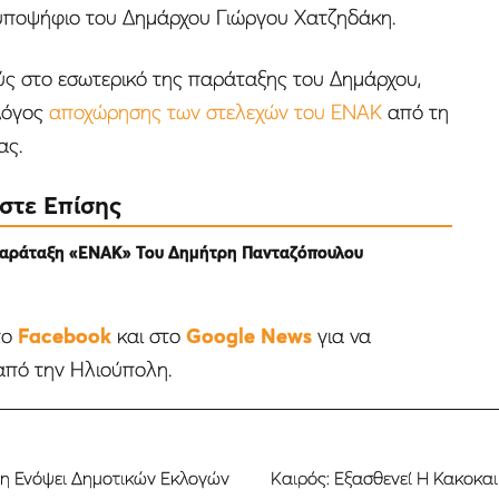
 υποψήφιο του Δημάρχου Γιώργου Χατζηδάκη.
ύς στο εσωτερικό της παράταξης του Δημάρχου,
 λόγος
αποχώρησης των στελεχών του ΕΝΑΚ
από τη
ας.
στε Επίσης
Παράταξη «ΕΝΑΚ» Του Δημήτρη Πανταζόπουλου
το
Facebook
και στο
Google News
για να
από την Ηλιούπολη.
λη Ενόψει Δημοτικών Εκλογών
Kαιρός: Εξασθενεί Η Κακοκα