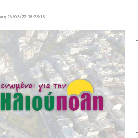
ωση
16/06/23 15:28:15