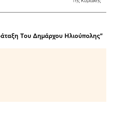
Της Κυριακής
αράταξη Του Δημάρχου Ηλιούπολης
”