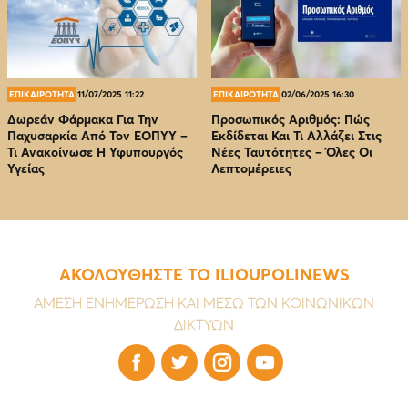
ΕΠΙΚΑΙΡΟΤΗΤΑ
11/07/2025 11:22
ΕΠΙΚΑΙΡΟΤΗΤΑ
02/06/2025 16:30
Δωρεάν Φάρμακα Για Την
Προσωπικός Αριθμός: Πώς
Παχυσαρκία Από Τον EOΠΥΥ –
Εκδίδεται Και Τι Αλλάζει Στις
Τι Ανακοίνωσε Η Υφυπουργός
Νέες Ταυτότητες – Όλες Οι
Υγείας
Λεπτομέρειες
ΑΚΟΛΟΥΘΗΣΤΕ ΤΟ ILIOUPOLINEWS
ΑΜΕΣΗ ΕΝΗΜΕΡΩΣΗ ΚΑΙ ΜΕΣΩ ΤΩΝ ΚΟΙΝΩΝΙΚΩΝ
ΔΙΚΤΥΩΝ



