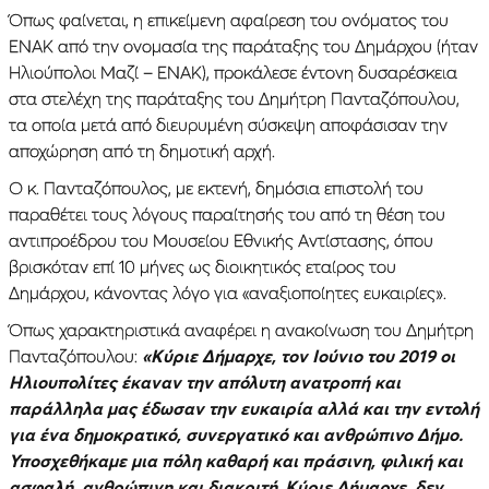
Όπως φαίνεται, η επικείμενη αφαίρεση του ονόματος του
ΕΝΑΚ από την ονομασία της παράταξης του Δημάρχου (ήταν
Ηλιούπολοι Μαζί – ΕΝΑΚ), προκάλεσε έντονη δυσαρέσκεια
στα στελέχη της παράταξης του Δημήτρη Πανταζόπουλου,
τα οποία μετά από διευρυμένη σύσκεψη αποφάσισαν την
αποχώρηση από τη δημοτική αρχή.
O κ. Πανταζόπουλος, με εκτενή, δημόσια επιστολή του
παραθέτει τους λόγους παραίτησής του από τη θέση του
αντιπροέδρου του Μουσείου Εθνικής Αντίστασης, όπου
βρισκόταν επί 10 μήνες ως διοικητικός εταίρος του
Δημάρχου, κάνοντας λόγο για «αναξιοποίητες ευκαιρίες».
Όπως χαρακτηριστικά αναφέρει η ανακοίνωση του Δημήτρη
Πανταζόπουλου:
«Κύριε Δήμαρχε, τον Ιούνιο του 2019 οι
Ηλιουπολίτες έκαναν την απόλυτη ανατροπή και
παράλληλα μας έδωσαν την ευκαιρία αλλά και την εντολή
για ένα δημοκρατικό, συνεργατικό και ανθρώπινο Δήμο.
Υποσχεθήκαμε μια πόλη καθαρή και πράσινη, φιλική και
ασφαλή, ανθρώπινη και διακριτή
.
Κύριε Δήμαρχε, δεν