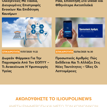
Οικογένειες Με Παιδιά,
Pass, Επιδότηση Στο Diesel και
Διευρυμένες Επιστροφές
Φθηνότερα Ακτοπλοϊκά
Ενοικίων Και Επιδότηση
Καυσίμων
ΕΠΙΚΑΙΡΟΤΗΤΑ
11/07/2025 11:22
ΕΠΙΚΑΙΡΟΤΗΤΑ
02/06/2025 16:30
Δωρεάν Φάρμακα Για Την
Προσωπικός Αριθμός: Πώς
Παχυσαρκία Από Τον EOΠΥΥ –
Εκδίδεται Και Τι Αλλάζει Στις
Τι Ανακοίνωσε Η Υφυπουργός
Νέες Ταυτότητες – Όλες Οι
Υγείας
Λεπτομέρειες
ΑΚΟΛΟΥΘΗΣΤΕ ΤΟ ILIOUPOLINEWS
ΑΜΕΣΗ ΕΝΗΜΕΡΩΣΗ ΚΑΙ ΜΕΣΩ ΤΩΝ ΚΟΙΝΩΝΙΚΩΝ