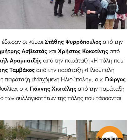
 έδωσαν οι κύριοι
Στάθης Ψυρρόπουλος
από την
ημήτρης Ασβεστάς
και
Χρήστος Κοκοτίνης
από
ιήλ Αραμπατζής
από την παράταξη «Η πόλη που
ρης Ταμβάκος
από την παράταξη «Ηλιούπολη
η παράταξη «Μαχόμενη Ηλιούπολη» , ο κ.
Γιώργος
υλία», ο κ.
Γιάννης Χιωτέλης
από την παράταξη
λο των συλλογικοτήτων της πόλης που τάσσονται