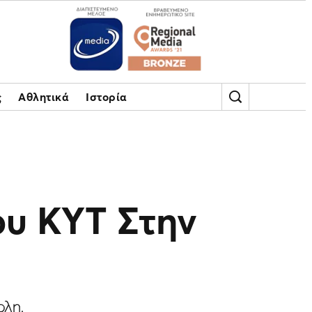
ς
Αθλητικά
Ιστορία
ου ΚΥΤ Στην
ολη.