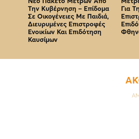
Νέο Πακέτο Μέτρων Από
Μέτρα
Την Κυβέρνηση – Επίδομα
Για Τ
Σε Οικογένειες Με Παιδιά,
Επιστ
Διευρυμένες Επιστροφές
Επιδό
Ενοικίων Και Επιδότηση
Φθην
Καυσίμων
ΑΚ
ΑΜ