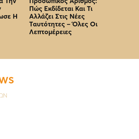
α Την
Προσωπικός Αριθμός:
ν
Πώς Εκδίδεται Και Τι
ωσε Η
Αλλάζει Στις Νέες
Ταυτότητες – Όλες Οι
Λεπτομέρειες
EWS
ΥΩΝ