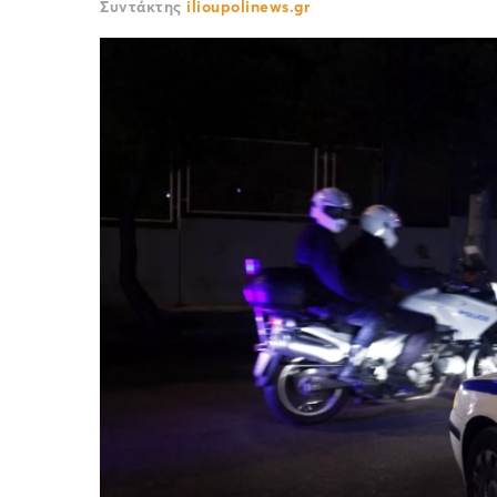
Συντάκτης
ilioupolinews.gr