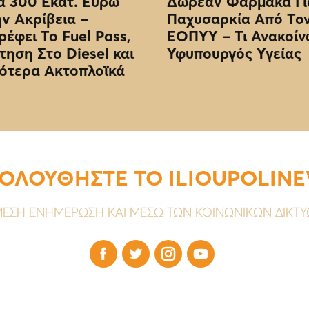
 300 Εκατ. Ευρώ
Δωρεάν Φάρμακα Γι
ην Ακρίβεια –
Παχυσαρκία Από Το
ρέφει Το Fuel Pass,
EOΠΥΥ – Τι Ανακοίν
τηση Στο Diesel και
Υφυπουργός Υγείας
ότερα Ακτοπλοϊκά
ΟΛΟΥΘΗΣΤΕ ΤΟ ILIOUPOLIN
ΕΣΗ ΕΝΗΜΕΡΩΣΗ ΚΑΙ ΜΕΣΩ ΤΩΝ ΚΟΙΝΩΝΙΚΩΝ ΔΙΚΤ



