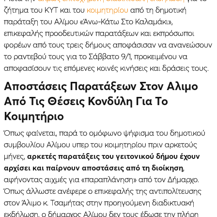
ζήτημα του ΚΥΤ και του
κοιμητηρίου
από τη δημοτική
παράταξη του Αλίμου «Άνω-Κάτω Στο Καλαμάκι»,
επικεφαλής προοδευτικών παρατάξεων και εκπρόσωποι
φορέων από τους τρεις δήμους αποφάσισαν να ανανεώσουν
το ραντεβού τους για το Σάββατο 9/1, προκειμένου να
αποφασίσουν τις επόμενες κοινές κινήσεις και δράσεις τους.
Αποστάσεις Παρατάξεων Στον Αλιμο
Από Τις Θέσεις Κονδύλη Για Το
Κοιμητήριο
Όπως φαίνεται, παρά το ομόφωνο ψήφισμα του δημοτικού
συμβουλίου Αλίμου υπερ του κοιμητηρίου πριν αρκετούς
μήνες,
αρκετές παρατάξεις του γειτονικού δήμου έχουν
αρχίσει και παίρνουν αποστάσεις από τη διοίκηση
,
αφήνοντας αιχμές για «παραπλάνηση» από τον Δήμαρχο.
Όπως άλλωστε ανέφερε ο επικεφαλής της αντιπολίτευσης
στον Άλιμο κ. Τσαμήτας στην προηγούμενη διαδικτυακή
εκδήλωση, ο δήμαρχος Αλίμου δεν τους έδωσε την πλήρη