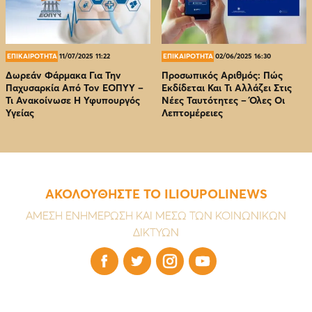
ΕΠΙΚΑΙΡΟΤΗΤΑ
11/07/2025 11:22
ΕΠΙΚΑΙΡΟΤΗΤΑ
02/06/2025 16:30
Δωρεάν Φάρμακα Για Την
Προσωπικός Αριθμός: Πώς
Παχυσαρκία Από Τον EOΠΥΥ –
Εκδίδεται Και Τι Αλλάζει Στις
Τι Ανακοίνωσε Η Υφυπουργός
Νέες Ταυτότητες – Όλες Οι
Υγείας
Λεπτομέρειες
ΑΚΟΛΟΥΘΗΣΤΕ ΤΟ ILIOUPOLINEWS
ΑΜΕΣΗ ΕΝΗΜΕΡΩΣΗ ΚΑΙ ΜΕΣΩ ΤΩΝ ΚΟΙΝΩΝΙΚΩΝ
ΔΙΚΤΥΩΝ



