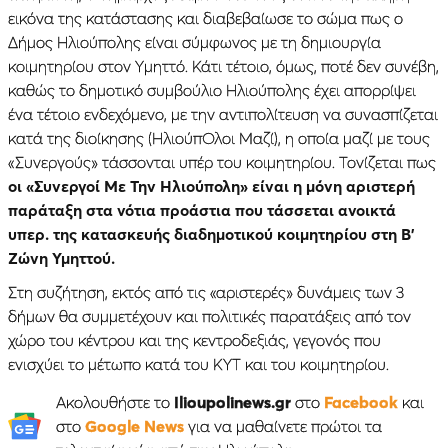
εικόνα της κατάστασης και διαβεβαίωσε το σώμα πως ο
Δήμος Ηλιούπολης είναι σύμφωνος με τη δημιουργία
κοιμητηρίου στον Υμηττό. Κάτι τέτοιο, όμως, ποτέ δεν συνέβη,
καθώς το δημοτικό συμβούλιο Ηλιούπολης έχει απορρίψει
ένα τέτοιο ενδεχόμενο, με την αντιπολίτευση να συνασπίζεται
κατά της διοίκησης (ΗλιούπΟλοι Μαζί), η οποία μαζί με τους
«Συνεργούς» τάσσονται υπέρ του κοιμητηρίου. Τονίζεται πως
οι «Συνεργοί Με Την Ηλιούπολη» είναι η μόνη αριστερή
παράταξη στα νότια προάστια που τάσσεται ανοικτά
υπερ. της κατασκευής διαδημοτικού κοιμητηρίου στη Β’
Ζώνη Υμηττού.
Στη συζήτηση, εκτός από τις «αριστερές» δυνάμεις των 3
δήμων θα συμμετέχουν και πολιτικές παρατάξεις από τον
χώρο του κέντρου και της κεντροδεξιάς, γεγονός που
ενισχύει το μέτωπο κατά του ΚΥΤ και του κοιμητηρίου.
Ακολουθήστε το
Ilioupolinews.gr
στο
Facebook
και
στο
Google News
για να μαθαίνετε πρώτοι τα