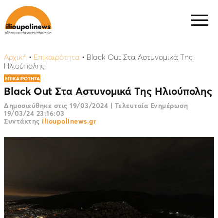
Αρχική
•
Επικαιρότητα
•
Black Out Στα Αστυνομικά Της
Ηλιούπολης
ΕΠΙΚΑΙΡΟΤΗΤΑ
Black Out Στα Αστυνομικά Της Ηλιούπολης
Δημοσιεύθηκε στις
19/03/2024
|
Τελευταία Ενημέρωση
19/03/24 23:16:03
Συντάκτης
ilioupolinews.gr