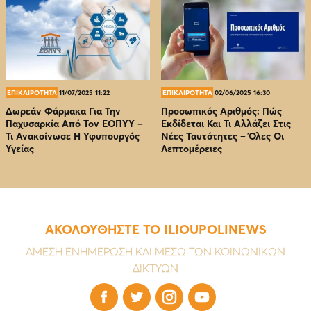
ΕΠΙΚΑΙΡΟΤΗΤΑ
11/07/2025 11:22
ΕΠΙΚΑΙΡΟΤΗΤΑ
02/06/2025 16:30
Δωρεάν Φάρμακα Για Την
Προσωπικός Αριθμός: Πώς
Παχυσαρκία Από Τον EOΠΥΥ –
Εκδίδεται Και Τι Αλλάζει Στις
Τι Ανακοίνωσε Η Υφυπουργός
Νέες Ταυτότητες – Όλες Οι
Υγείας
Λεπτομέρειες
ΑΚΟΛΟΥΘΗΣΤΕ ΤΟ ILIOUPOLINEWS
ΑΜΕΣΗ ΕΝΗΜΕΡΩΣΗ ΚΑΙ ΜΕΣΩ ΤΩΝ ΚΟΙΝΩΝΙΚΩΝ
ΔΙΚΤΥΩΝ



