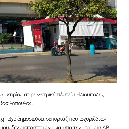
υ κτιρίου στην κεντρική πλατεία Ηλίουπολης
 Βασιλόπουλος.
si.gr είχε δημοσιεύσει ρεπορτάζ που ισχυριζόταν
ίου, δεν εισπράττει ενοίκια από την εταιρεία ΑΒ