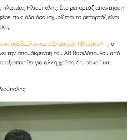
ής πλατείας Ηλιούπολης. Στο ρεπορτάζ απάντησε η
φέρει πως όλα όσα ισχυρίζεται το ρεπορτάζ είναι
ιας.
οτικό συμβούλιο και ο Δήμαρχος Ηλιούπολης
, ο
ίνει την απομάκρυνση του ΑΒ Βασιλόπουλου από
να αξιοποιηθεί για άλλη χρήση, δημοτικού και
λιούπολης: