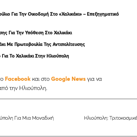
ύλιο Για Την Οικοδομή Στο «Χαλικάκι» – Επεξηγηματικό
σης Για Την Υπόθεση Στο Χαλικάκι
κάκι Με Πρωτοβουλία Της Αντιπολίτευσης
Για Το Χαλικάκι Στην Ηλιούπολη
το
Facebook
και στο
Google News
για να
από την Ηλιούπολη.
ούπολη Για Μια Μοναδική
Ηλιούπολη: Τριτοκοσμικ