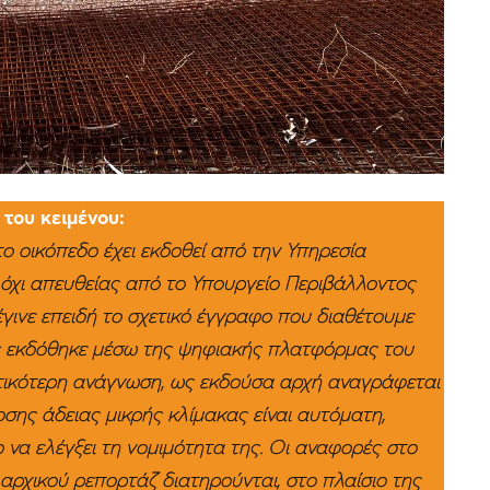
του κειμένου:
το οικόπεδο έχει εκδοθεί από την Υπηρεσία
όχι απευθείας από το Υπουργείο Περιβάλλοντος
γινε επειδή το σχετικό έγγραφο που διαθέτουμε
ς εκδόθηκε μέσω της ψηφιακής πλατφόρμας του
κτικότερη ανάγνωση, ως εκδούσα αρχή αναγράφεται
σης άδειας μικρής κλίμακας είναι αυτόματη,
 να ελέγξει τη νομιμότητα της. Οι αναφορές στο
αρχικού ρεπορτάζ διατηρούνται, στο πλαίσιο της