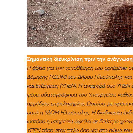
Σημαντική διευκρίνιση πριν την ανάγνωση 
Η άδεια για την τοποθέτηση του container σ
Δόμησης (ΥΔΟΜ) του Δήμου Ηλιούπολης και 
και Ενέργειας (ΥΠΕΝ). Η αναφορά στο ΥΠΕΝ έ
φέρει υδατογράφημα του Υπουργείου, καθώ
αρμόδιου επιμελητηρίου. Ωστόσο, με προσε
ρητά η ΥΔΟΜ Ηλιούπολης. Η διαδικασία έκδο
ωστόσο η υπηρεσία οφείλει σε δεύτερο χρόνο
ΥΠΕΝ τόσο στον τίτλο όσο και στο σώμα του 