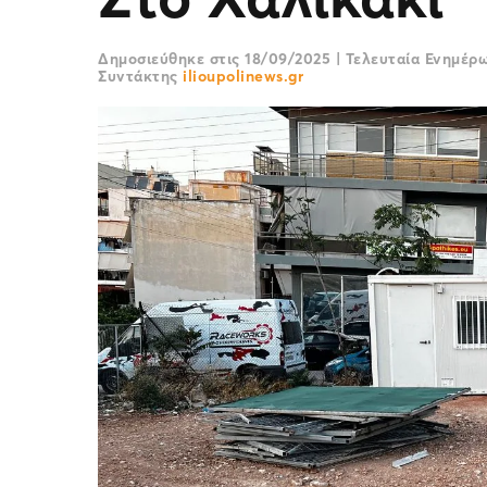
Δημοσιεύθηκε στις
18/09/2025
|
Τελευταία Ενημέρ
Συντάκτης
ilioupolinews.gr