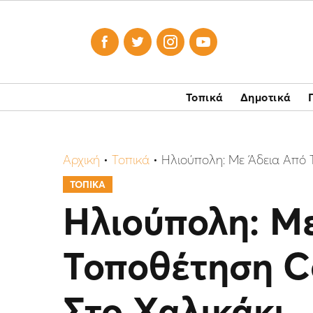




Τοπικά
Δημοτικά
Αρχική
•
Τοπικά
•
Ηλιούπολη: Με Άδεια Από 
ΤΟΠΙΚΑ
Ηλιούπολη: Μ
Τοποθέτηση C
Στο Χαλικάκι