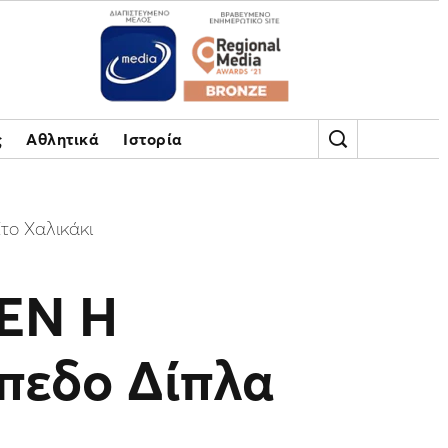
ς
Αθλητικά
Ιστορία
το Χαλικάκι
ΠΕΝ Η
πεδο Δίπλα