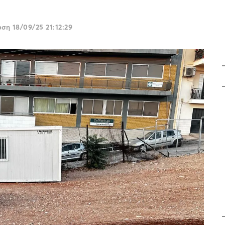
ωση
18/09/25 21:12:29