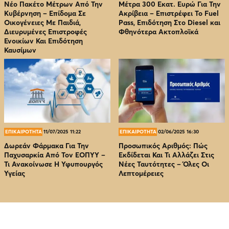
Νέο Πακέτο Μέτρων Από Την
Μέτρα 300 Εκατ. Ευρώ Για Την
Κυβέρνηση – Επίδομα Σε
Ακρίβεια – Επιστρέφει Το Fuel
Οικογένειες Με Παιδιά,
Pass, Επιδότηση Στο Diesel και
Διευρυμένες Επιστροφές
Φθηνότερα Ακτοπλοϊκά
Ενοικίων Και Επιδότηση
Καυσίμων
ΕΠΙΚΑΙΡΟΤΗΤΑ
11/07/2025 11:22
ΕΠΙΚΑΙΡΟΤΗΤΑ
02/06/2025 16:30
Δωρεάν Φάρμακα Για Την
Προσωπικός Αριθμός: Πώς
Παχυσαρκία Από Τον EOΠΥΥ –
Εκδίδεται Και Τι Αλλάζει Στις
Τι Ανακοίνωσε Η Υφυπουργός
Νέες Ταυτότητες – Όλες Οι
Υγείας
Λεπτομέρειες