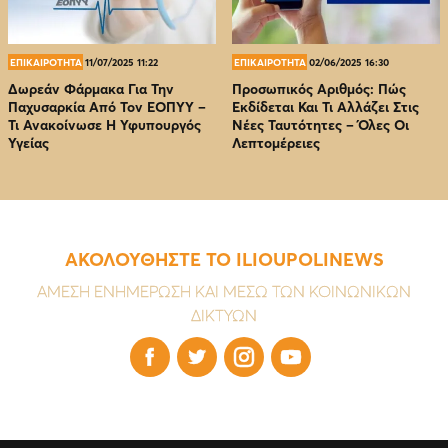
ΕΠΙΚΑΙΡΟΤΗΤΑ
11/07/2025 11:22
ΕΠΙΚΑΙΡΟΤΗΤΑ
02/06/2025 16:30
Δωρεάν Φάρμακα Για Την
Προσωπικός Αριθμός: Πώς
Παχυσαρκία Από Τον EOΠΥΥ –
Εκδίδεται Και Τι Αλλάζει Στις
Τι Ανακοίνωσε Η Υφυπουργός
Νέες Ταυτότητες – Όλες Οι
Υγείας
Λεπτομέρειες
ΑΚΟΛΟΥΘΗΣΤΕ ΤΟ ILIOUPOLINEWS
ΑΜΕΣΗ ΕΝΗΜΕΡΩΣΗ ΚΑΙ ΜΕΣΩ ΤΩΝ ΚΟΙΝΩΝΙΚΩΝ
ΔΙΚΤΥΩΝ



