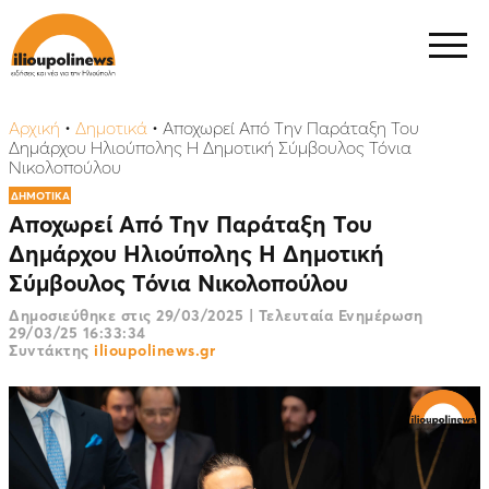
Αρχική
•
Δημοτικά
•
Αποχωρεί Aπό Την Παράταξη Του
Δημάρχου Ηλιούπολης Η Δημοτική Σύμβουλος Τόνια
Νικολοπούλου
ΔΗΜΟΤΙΚΑ
Αποχωρεί Aπό Την Παράταξη Του
Δημάρχου Ηλιούπολης Η Δημοτική
Σύμβουλος Τόνια Νικολοπούλου
Δημοσιεύθηκε στις
29/03/2025
|
Τελευταία Ενημέρωση
29/03/25 16:33:34
Συντάκτης
ilioupolinews.gr