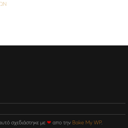
ΥΩΝ
 αυτό σχεδιάστηκε με
❤
απο την
Bake My WP
.