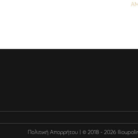
ΑΜ
Πολιτική Απορρήτου
| © 2018 - 2026 Ilioupol