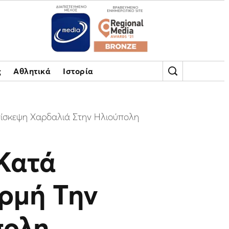
ς
Αθλητικά
Ιστορία
ίσκεψη Χαρδαλιά Στην Ηλιούπολη
Κατά
ρμή Την
πολη