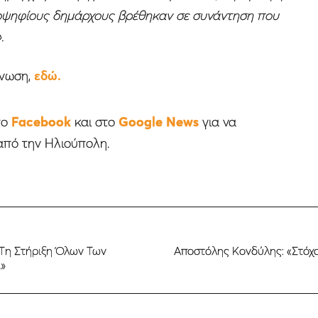
ποψηφίους δημάρχους βρέθηκαν σε συνάντηση που
».
ίνωση,
εδώ.
το
Facebook
και στο
Google News
για να
από την Ηλιούπολη.
Τη Στήριξη Όλων Των
Aποστόλης Κονδύλης: «Στόχο
ά»