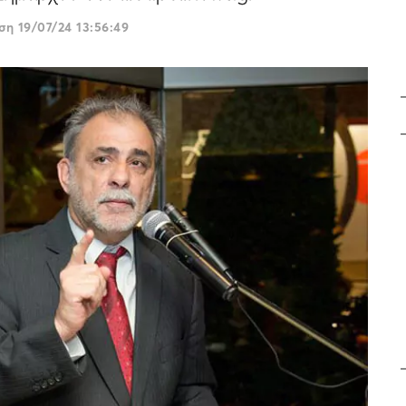
ωση
19/07/24 13:56:49