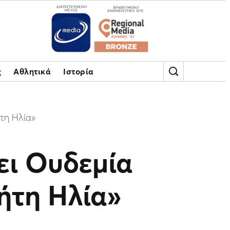
ς
Αθλητικά
Ιστορία
τη Ηλία»
ει Ουδεμία
ήτη Ηλία»