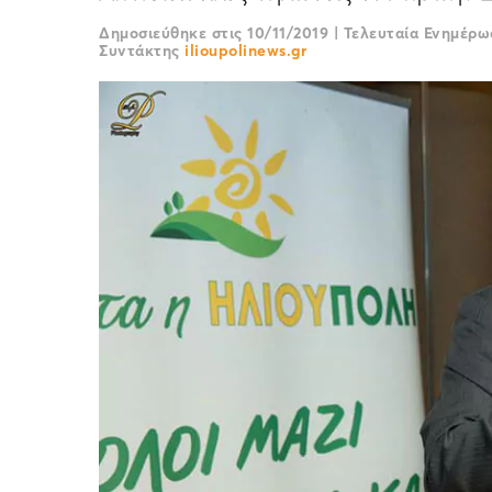
Δημοσιεύθηκε στις
10/11/2019
|
Τελευταία Ενημέρ
Συντάκτης
ilioupolinews.gr