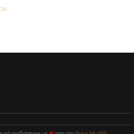
ΥΩΝ
 αυτό σχεδιάστηκε με
❤
απο την
Bake My WP
.