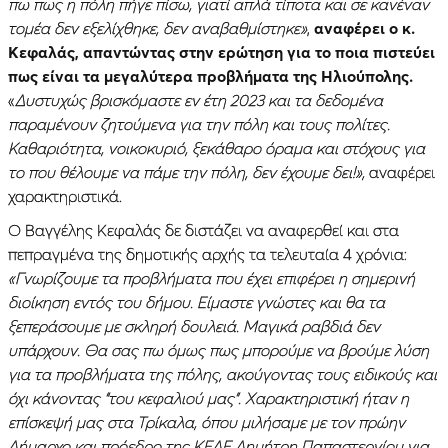
πω πως η πόλη πήγε πίσω, γιατί απλά τίποτα και σε κανέναν
τομέα δεν εξελίχθηκε, δεν αναβαθμίστηκε»
,
αναφέρει ο κ.
Κεφαλάς, απαντώντας στην ερώτηση για το ποια πιστεύει
πως είναι τα μεγαλύτερα προβλήματα της Ηλιούπολης.
«
Δυστυχώς βρισκόμαστε εν έτη 2023 και τα δεδομένα
παραμένουν ζητούμενα για την πόλη και τους πολίτες.
Καθαριότητα, νοικοκυριό, ξεκάθαρο όραμα και στόχους για
το που θέλουμε να πάμε την πόλη, δεν έχουμε δει!»,
αναφέρει
χαρακτηριστικά.
Ο Βαγγέλης Κεφαλάς δε διστάζει να αναφερθεί και στα
πεπραγμένα της δημοτικής αρχής τα τελευταία 4 χρόνια:
«Γνωρίζουμε τα προβλήματα που έχει επιφέρει η σημερινή
διοίκηση εντός του δήμου. Είμαστε γνώστες και θα τα
ξεπεράσουμε με σκληρή δουλειά. Μαγικά ραβδιά δεν
υπάρχουν. Θα σας πω όμως πως μπορούμε να βρούμε λύση
για τα προβλήματα της πόλης, ακούγοντας τους ειδικούς και
όχι κάνοντας “του κεφαλιού μας”. Χαρακτηριστική ήταν η
επίσκεψή μας στα Τρίκαλα, όπου μιλήσαμε με τον πρώην
Δήμαρχο και πρόεδρο της ΚΕΔΕ Δημήτρη Παπαστεργίου για