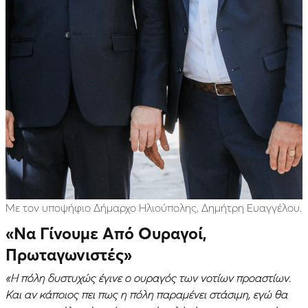
Με τον υποψήφιο Δήμαρχο Ηλιούπολης, Δημήτρη Ευαγγέλου.
«Να Γίνουμε Από Ουραγοί,
Πρωταγωνιστές»
«Η πόλη δυστυχώς έγινε ο ουραγός των νοτίων προαστίων.
Και αν κάποιος πει πως η πόλη παραμένει στάσιμη, εγώ θα