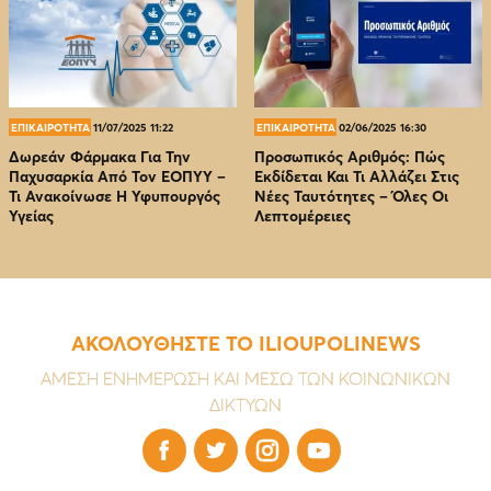
ΕΠΙΚΑΙΡΟΤΗΤΑ
11/07/2025 11:22
ΕΠΙΚΑΙΡΟΤΗΤΑ
02/06/2025 16:30
Δωρεάν Φάρμακα Για Την
Προσωπικός Αριθμός: Πώς
Παχυσαρκία Από Τον EOΠΥΥ –
Εκδίδεται Και Τι Αλλάζει Στις
Τι Ανακοίνωσε Η Υφυπουργός
Νέες Ταυτότητες – Όλες Οι
Υγείας
Λεπτομέρειες
ΑΚΟΛΟΥΘΗΣΤΕ ΤΟ ILIOUPOLINEWS
ΑΜΕΣΗ ΕΝΗΜΕΡΩΣΗ ΚΑΙ ΜΕΣΩ ΤΩΝ ΚΟΙΝΩΝΙΚΩΝ
ΔΙΚΤΥΩΝ



