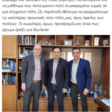
να μάθουμε πως λειτουργούν πολύ συγκεκριμένοι τομείς σε
μια σύγχρονη πόλη. Ως παράταξη θέλουμε να εφαρμόσουμε
τις καλύτερες πρακτικές στην πόλη μας, προς όφελος των
πολιτών. Το κυριότερο, όμως, προτέρημά μας είναι πως
έχουμε όρεξη για δουλειά»