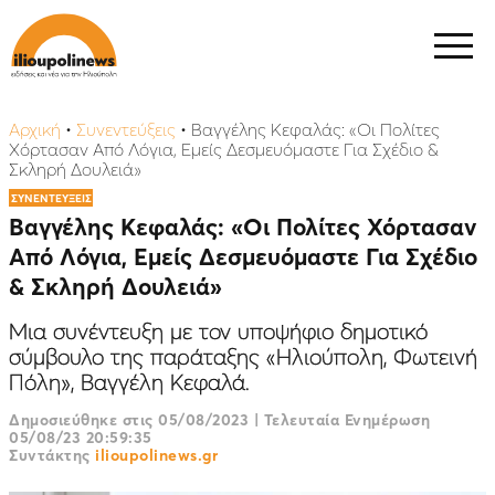
Αρχική
•
Συνεντεύξεις
•
Βαγγέλης Κεφαλάς: «Οι Πολίτες
Χόρτασαν Από Λόγια, Εμείς Δεσμευόμαστε Για Σχέδιο &
Σκληρή Δουλειά»
ΣΥΝΕΝΤΕΥΞΕΙΣ
Βαγγέλης Κεφαλάς: «Οι Πολίτες Χόρτασαν
Από Λόγια, Εμείς Δεσμευόμαστε Για Σχέδιο
& Σκληρή Δουλειά»
Μια συνέντευξη με τον υποψήφιο δημοτικό
σύμβουλο της παράταξης «Ηλιούπολη, Φωτεινή
Πόλη», Βαγγέλη Κεφαλά.
Δημοσιεύθηκε στις
05/08/2023
|
Τελευταία Ενημέρωση
05/08/23 20:59:35
Συντάκτης
ilioupolinews.gr