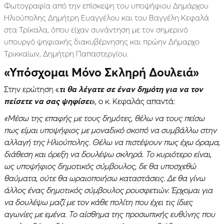
Φωτογραφία από την επίσκεψη του υποψήφιου Δημάρχου
Ηλιούπολης Δημήτρη Ευαγγέλου και του Βαγγέλη Κεφαλά
στα Τρίκαλα, όπου είχαν συνάντηση με τον σημερινό
υπουργό ψηφιακής διακυβέρνησης και πρώην Δήμαρχο
Τρικκαίων, Δημήτρη Παπαστεργίου.
«Υπόσχομαι Μόνο Σκληρή Δουλειά»
Στην ερώτηση «
τι θα λέγατε σε έναν δημότη για να τον
πείσετε να σας ψηφίσει
», ο κ. Κεφαλάς απαντά:
«Μέσω της επαφής με τους δημότες, θέλω να τους πείσω
πως είμαι υποψήφιος με μοναδικό σκοπό να συμβάλλω στην
αλλαγή της Ηλιούπολης. Θέλω να πιστέψουν πως έχω όραμα,
διάθεση και όρεξη να δουλέψω σκληρά. Το κυριότερο είναι,
ως υποψήφιος δημοτικός σύμβουλος, δε θα υποσχεθώ
θαύματα, ούτε θα ωραιοποιήσω καταστάσεις. Δε θα γίνω
άλλος ένας δημοτικός σύμβουλος ρουσφετιών. Έρχομαι για
να δουλέψω μαζί με τον κάθε πολίτη που έχει τις ίδιες
αγωνίες με εμένα. Το αίσθημα της προσωπικής ευθύνης που