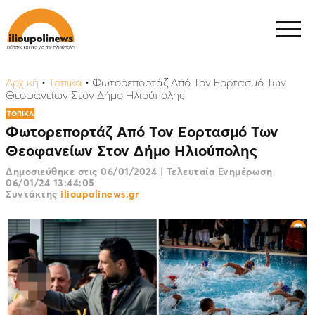
Αρχική
•
Τοπικά
•
Φωτορεπορτάζ Από Τον Εορτασμό Των
Θεοφανείων Στον Δήμο Ηλιούπολης
ΤΟΠΙΚΑ
Φωτορεπορτάζ Από Τον Εορτασμό Των
Θεοφανείων Στον Δήμο Ηλιούπολης
Δημοσιεύθηκε στις
06/01/2024
|
Τελευταία Ενημέρωση
06/01/24 13:44:05
Συντάκτης
ilioupolinews.gr