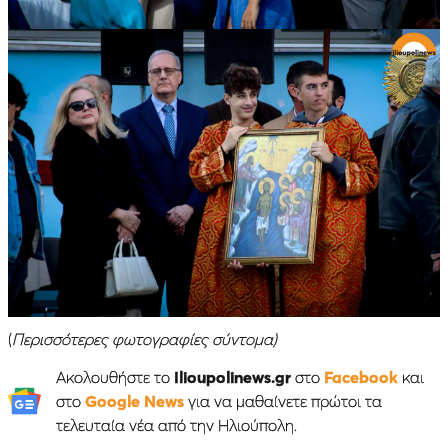
(
Περισσότερες φωτογραφίες σύντομα)
Ακολουθήστε το
Ilioupolinews.gr
στο
Facebook
και
στο
Google News
για να μαθαίνετε πρώτοι τα
τελευταία νέα από την Ηλιούπολη.