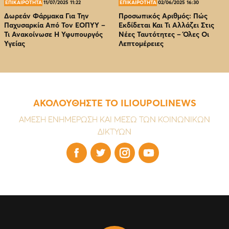
ΕΠΙΚΑΙΡΟΤΗΤΑ
11/07/2025 11:22
ΕΠΙΚΑΙΡΟΤΗΤΑ
02/06/2025 16:30
Δωρεάν Φάρμακα Για Την
Προσωπικός Αριθμός: Πώς
Παχυσαρκία Από Τον EOΠΥΥ –
Εκδίδεται Και Τι Αλλάζει Στις
Τι Ανακοίνωσε Η Υφυπουργός
Νέες Ταυτότητες – Όλες Οι
Υγείας
Λεπτομέρειες
ΑΚΟΛΟΥΘΗΣΤΕ ΤΟ ILIOUPOLINEWS
ΑΜΕΣΗ ΕΝΗΜΕΡΩΣΗ ΚΑΙ ΜΕΣΩ ΤΩΝ ΚΟΙΝΩΝΙΚΩΝ
ΔΙΚΤΥΩΝ



