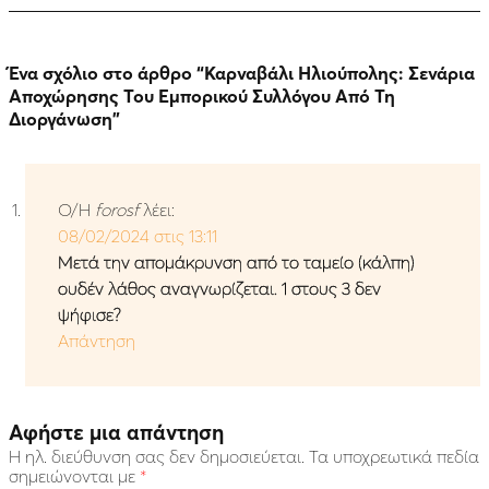
Ένα σχόλιο στο άρθρο “
Καρναβάλι Ηλιούπολης: Σενάρια
Αποχώρησης Του Εμπορικού Συλλόγου Από Τη
Διοργάνωση
”
Ο/Η
forosf
λέει:
08/02/2024 στις 13:11
Μετά την απομάκρυνση από το ταμείο (κάλπη)
ουδέν λάθος αναγνωρίζεται. 1 στους 3 δεν
ψήφισε?
Απάντηση
Αφήστε μια απάντηση
Η ηλ. διεύθυνση σας δεν δημοσιεύεται.
Τα υποχρεωτικά πεδία
σημειώνονται με
*