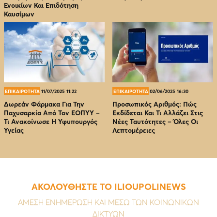
Ενοικίων Και Επιδότηση
Καυσίμων
ΕΠΙΚΑΙΡΟΤΗΤΑ
11/07/2025 11:22
ΕΠΙΚΑΙΡΟΤΗΤΑ
02/06/2025 16:30
Δωρεάν Φάρμακα Για Την
Προσωπικός Αριθμός: Πώς
Παχυσαρκία Από Τον EOΠΥΥ –
Εκδίδεται Και Τι Αλλάζει Στις
Τι Ανακοίνωσε Η Υφυπουργός
Νέες Ταυτότητες – Όλες Οι
Υγείας
Λεπτομέρειες
ΑΚΟΛΟΥΘΗΣΤΕ ΤΟ ILIOUPOLINEWS
ΑΜΕΣΗ ΕΝΗΜΕΡΩΣΗ ΚΑΙ ΜΕΣΩ ΤΩΝ ΚΟΙΝΩΝΙΚΩΝ
ΔΙΚΤΥΩΝ