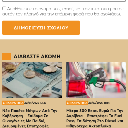
Αποθήκευσε το όνομά μου, email, και τον ιστότοπο μου σε
αυτόν τον πλοηγό για την επόμενη φορά που θα σχολιάσω.
ΔΙΑΒΑΣΤΕ ΑΚΟΜΗ
ΕΠΙΚΑΙΡΟΤΗΤΑ
22/04/2026 13:23
ΕΠΙΚΑΙΡΟΤΗΤΑ
23/03/2026 11:14
Νέο Πακέτο Μέτρων Από Την
Μέτρα 300 Εκατ. Ευρώ Για Την
Κυβέρνηση – Επίδομα Σε
Ακρίβεια – Επιστρέφει Το Fuel
Οικογένειες Με Παιδιά,
Pass, Επιδότηση Στο Diesel και
Διευρυμένες Επιστροφές
Φθηνότερα Ακτοπλοϊκά