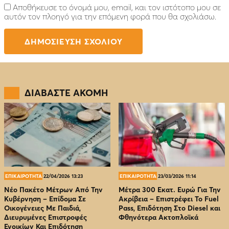
Αποθήκευσε το όνομά μου, email, και τον ιστότοπο μου σε
αυτόν τον πλοηγό για την επόμενη φορά που θα σχολιάσω.
ΔΙΑΒΑΣΤΕ ΑΚΟΜΗ
ΕΠΙΚΑΙΡΟΤΗΤΑ
22/04/2026 13:23
ΕΠΙΚΑΙΡΟΤΗΤΑ
23/03/2026 11:14
Νέο Πακέτο Μέτρων Από Την
Μέτρα 300 Εκατ. Ευρώ Για Την
Κυβέρνηση – Επίδομα Σε
Ακρίβεια – Επιστρέφει Το Fuel
Οικογένειες Με Παιδιά,
Pass, Επιδότηση Στο Diesel και
Διευρυμένες Επιστροφές
Φθηνότερα Ακτοπλοϊκά
Ενοικίων Και Επιδότηση