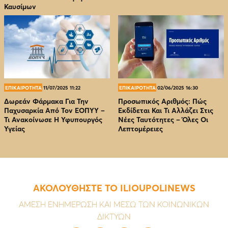
Καυσίμων
ΕΠΙΚΑΙΡΟΤΗΤΑ
11/07/2025 11:22
ΕΠΙΚΑΙΡΟΤΗΤΑ
02/06/2025 16:30
Δωρεάν Φάρμακα Για Την
Προσωπικός Αριθμός: Πώς
Παχυσαρκία Από Τον EOΠΥΥ –
Εκδίδεται Και Τι Αλλάζει Στις
Τι Ανακοίνωσε Η Υφυπουργός
Νέες Ταυτότητες – Όλες Οι
Υγείας
Λεπτομέρειες
ΑΚΟΛΟΥΘΗΣΤΕ ΤΟ ILIOUPOLINEWS
ΑΜΕΣΗ ΕΝΗΜΕΡΩΣΗ ΚΑΙ ΜΕΣΩ ΤΩΝ ΚΟΙΝΩΝΙΚΩΝ
ΔΙΚΤΥΩΝ