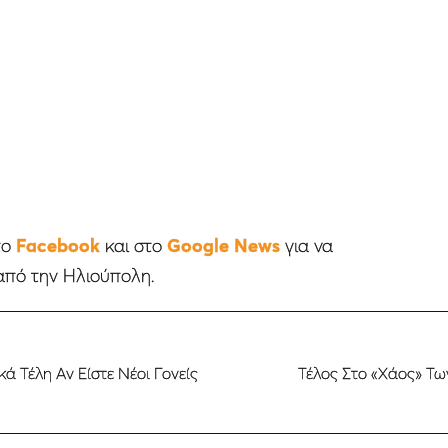
το
Facebook
και στο
Google News
για να
από την Ηλιούπολη.
ά Τέλη Αν Είστε Νέοι Γονείς
Τέλος Στο «Χάος» Τω