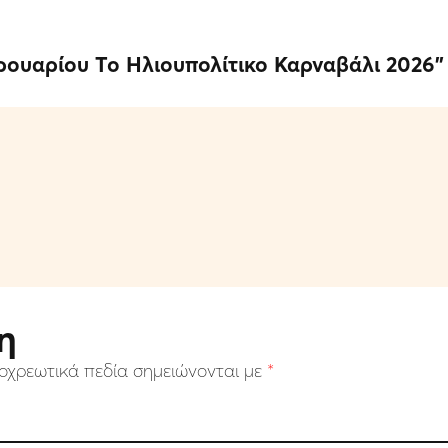
ρουαρίου Το Ηλιουπολίτικο Καρναβάλι 2026
”
η
οχρεωτικά πεδία σημειώνονται με
*