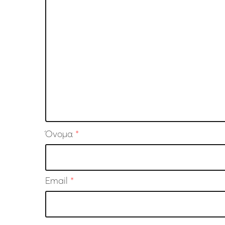
Όνομα
*
Email
*