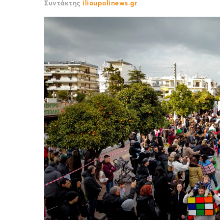
Συντάκτης
ilioupolinews.gr