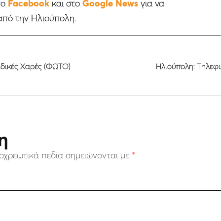
το
Facebook
και στο
Google News
για να
από την Ηλιούπολη.
ιδικές Χαρές (ΦΩΤΟ)
Ηλιούπολη: Τηλεφ
η
οχρεωτικά πεδία σημειώνονται με
*