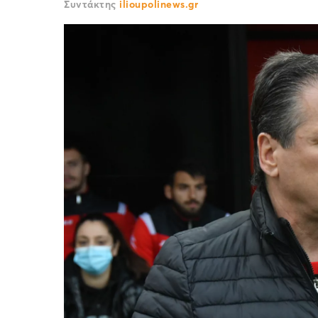
Συντάκτης
ilioupolinews.gr