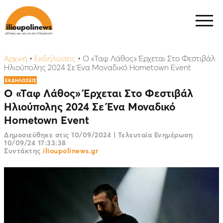
Αρχική
•
Εκδηλώσεις
•
Ο «Ταφ Λάθος» Έρχεται Στο Φεστιβάλ
Ηλιούπολης 2024 Σε Ένα Μοναδικό Hometown Εvent
ΕΚΔΗΛΩΣΕΙΣ
Ο «Ταφ Λάθος» Έρχεται Στο Φεστιβάλ
Ηλιούπολης 2024 Σε Ένα Μοναδικό
Hometown Εvent
Δημοσιεύθηκε στις
10/09/2024
|
Τελευταία Ενημέρωση
10/09/24 17:33:38
Συντάκτης
ilioupolinews.gr