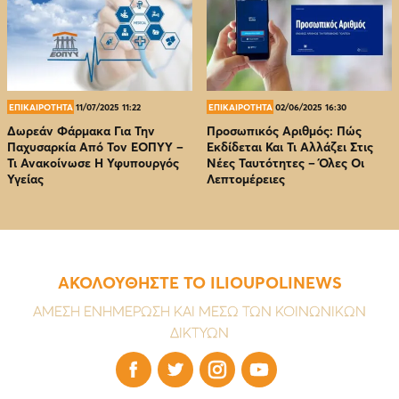
ΕΠΙΚΑΙΡΟΤΗΤΑ
11/07/2025 11:22
ΕΠΙΚΑΙΡΟΤΗΤΑ
02/06/2025 16:30
Δωρεάν Φάρμακα Για Την
Προσωπικός Αριθμός: Πώς
Παχυσαρκία Από Τον EOΠΥΥ –
Εκδίδεται Και Τι Αλλάζει Στις
Τι Ανακοίνωσε Η Υφυπουργός
Νέες Ταυτότητες – Όλες Οι
Υγείας
Λεπτομέρειες
ΑΚΟΛΟΥΘΗΣΤΕ ΤΟ ILIOUPOLINEWS
ΑΜΕΣΗ ΕΝΗΜΕΡΩΣΗ ΚΑΙ ΜΕΣΩ ΤΩΝ ΚΟΙΝΩΝΙΚΩΝ
ΔΙΚΤΥΩΝ



