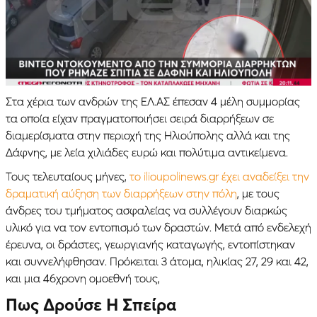
Στα χέρια των ανδρών της ΕΛ.ΑΣ έπεσαν 4 μέλη συμμορίας
τα οποία είχαν πραγματοποιήσει σειρά διαρρήξεων σε
διαμερίσματα στην περιοχή της Ηλιούπολης αλλά και της
Δάφνης, με λεία χιλιάδες ευρώ και πολύτιμα αντικείμενα.
Τους τελευταίους μήνες,
το ilioupolinews.gr έχει αναδείξει την
δραματική αύξηση των διαρρήξεων στην πόλη
, με τους
άνδρες του τμήματος ασφαλείας να συλλέγουν διαρκώς
υλικό για να τον εντοπισμό των δραστών. Μετά από ενδελεχή
έρευνα, οι δράστες, γεωργιανής καταγωγής, εντοπίστηκαν
και συννελήφθησαν. Πρόκειται 3 άτομα, ηλικίας 27, 29 και 42,
και μια 46χρονη ομοεθνή τους,
Πως Δρούσε Η Σπείρα