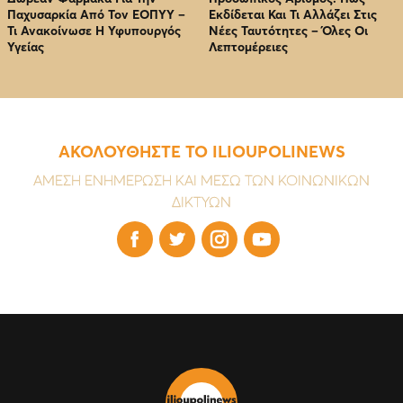
Παχυσαρκία Από Τον EOΠΥΥ –
Εκδίδεται Και Τι Αλλάζει Στις
Τι Ανακοίνωσε Η Υφυπουργός
Νέες Ταυτότητες – Όλες Οι
Υγείας
Λεπτομέρειες
ΑΚΟΛΟΥΘΗΣΤΕ ΤΟ ILIOUPOLINEWS
ΑΜΕΣΗ ΕΝΗΜΕΡΩΣΗ ΚΑΙ ΜΕΣΩ ΤΩΝ ΚΟΙΝΩΝΙΚΩΝ
ΔΙΚΤΥΩΝ



