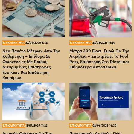
ΕΠΙΚΑΙΡΟΤΗΤΑ
22/04/2026 13:23
ΕΠΙΚΑΙΡΟΤΗΤΑ
23/03/2026 11:14
Νέο Πακέτο Μέτρων Από Την
Μέτρα 300 Εκατ. Ευρώ Για Την
Κυβέρνηση – Επίδομα Σε
Ακρίβεια – Επιστρέφει Το Fuel
Οικογένειες Με Παιδιά,
Pass, Επιδότηση Στο Diesel και
Διευρυμένες Επιστροφές
Φθηνότερα Ακτοπλοϊκά
Ενοικίων Και Επιδότηση
Καυσίμων
ΕΠΙΚΑΙΡΟΤΗΤΑ
11/07/2025 11:22
ΕΠΙΚΑΙΡΟΤΗΤΑ
02/06/2025 16:30
Δωρεάν Φάρμακα Για Την
Προσωπικός Αριθμός: Πώς