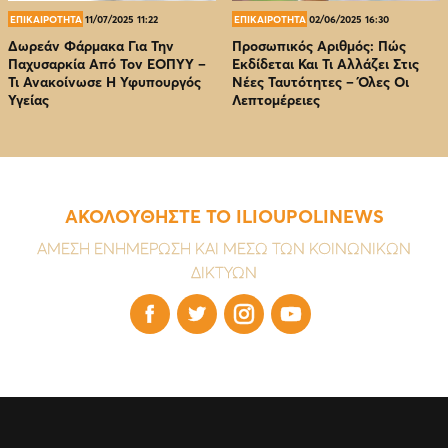
ΕΠΙΚΑΙΡΟΤΗΤΑ
11/07/2025 11:22
ΕΠΙΚΑΙΡΟΤΗΤΑ
02/06/2025 16:30
Δωρεάν Φάρμακα Για Την
Προσωπικός Αριθμός: Πώς
Παχυσαρκία Από Τον EOΠΥΥ –
Εκδίδεται Και Τι Αλλάζει Στις
Τι Ανακοίνωσε Η Υφυπουργός
Νέες Ταυτότητες – Όλες Οι
Υγείας
Λεπτομέρειες
ΑΚΟΛΟΥΘΗΣΤΕ ΤΟ ILIOUPOLINEWS
ΑΜΕΣΗ ΕΝΗΜΕΡΩΣΗ ΚΑΙ ΜΕΣΩ ΤΩΝ ΚΟΙΝΩΝΙΚΩΝ
ΔΙΚΤΥΩΝ



