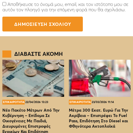
Αποθήκευσε το όνομά μου, email, και τον ιστότοπο μου σε
αυτόν τον πλοηγό για την επόμενη φορά που θα σχολιάσω.
ΔΙΑΒΑΣΤΕ ΑΚΟΜΗ
ΕΠΙΚΑΙΡΟΤΗΤΑ
22/04/2026 13:23
ΕΠΙΚΑΙΡΟΤΗΤΑ
23/03/2026 11:14
Νέο Πακέτο Μέτρων Από Την
Μέτρα 300 Εκατ. Ευρώ Για Την
Κυβέρνηση – Επίδομα Σε
Ακρίβεια – Επιστρέφει Το Fuel
Οικογένειες Με Παιδιά,
Pass, Επιδότηση Στο Diesel και
Διευρυμένες Επιστροφές
Φθηνότερα Ακτοπλοϊκά
Ενοικίων Και Επιδότηση