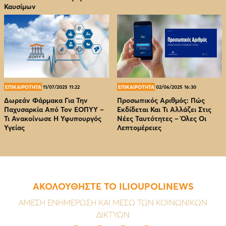
Καυσίμων
ΕΠΙΚΑΙΡΟΤΗΤΑ
11/07/2025 11:22
ΕΠΙΚΑΙΡΟΤΗΤΑ
02/06/2025 16:30
Δωρεάν Φάρμακα Για Την
Προσωπικός Αριθμός: Πώς
Παχυσαρκία Από Τον EOΠΥΥ –
Εκδίδεται Και Τι Αλλάζει Στις
Τι Ανακοίνωσε Η Υφυπουργός
Νέες Ταυτότητες – Όλες Οι
Υγείας
Λεπτομέρειες
ΑΚΟΛΟΥΘΗΣΤΕ ΤΟ ILIOUPOLINEWS
ΑΜΕΣΗ ΕΝΗΜΕΡΩΣΗ ΚΑΙ ΜΕΣΩ ΤΩΝ ΚΟΙΝΩΝΙΚΩΝ
ΔΙΚΤΥΩΝ