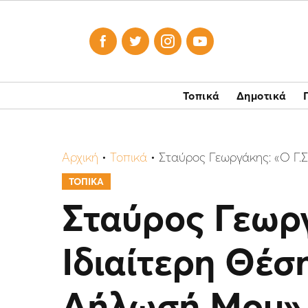




Τοπικά
Δημοτικά
Αρχική
•
Τοπικά
•
Σταύρος Γεωργάκης: «O Γ.
ΤΟΠΙΚΑ
Σταύρος Γεωργ
Ιδιαίτερη Θέσ
Δήλωσή Μου»