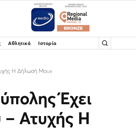
ς
Αθλητικά
Ιστορία
Ατυχής Η Δήλωσή Μου»
ύπολης Έχει
 – Ατυχής Η