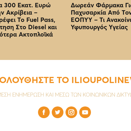
 300 Εκατ. Ευρώ
Δωρεάν Φάρμακα Γι
ην Ακρίβεια –
Παχυσαρκία Από Το
ρέφει Το Fuel Pass,
EOΠΥΥ – Τι Ανακοίν
τηση Στο Diesel και
Υφυπουργός Υγείας
ότερα Ακτοπλοϊκά
ΟΛΟΥΘΗΣΤΕ ΤΟ ILIOUPOLIN
ΕΣΗ ΕΝΗΜΕΡΩΣΗ ΚΑΙ ΜΕΣΩ ΤΩΝ ΚΟΙΝΩΝΙΚΩΝ ΔΙΚΤ



