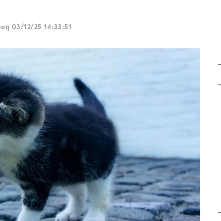
ωση
03/12/25 14:33:51