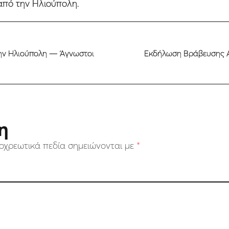
από την Ηλιούπολη.
ην Ηλιούπολη — Άγνωστοι
Εκδήλωση Βράβευσης Α
η
οχρεωτικά πεδία σημειώνονται με
*