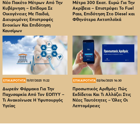
Νέο Πακέτο Μέτρων Από Την
Μέτρα 300 Εκατ. Ευρώ Για Την
Κυβέρνηση – Επίδομα Σε
Ακρίβεια – Επιστρέφει Το Fuel
Οικογένειες Με Παιδιά,
Pass, Επιδότηση Στο Diesel και
Διευρυμένες Επιστροφές
Φθηνότερα Ακτοπλοϊκά
Ενοικίων Και Επιδότηση
Καυσίμων
ΕΠΙΚΑΙΡΟΤΗΤΑ
11/07/2025 11:22
ΕΠΙΚΑΙΡΟΤΗΤΑ
02/06/2025 16:30
Δωρεάν Φάρμακα Για Την
Προσωπικός Αριθμός: Πώς
Παχυσαρκία Από Τον EOΠΥΥ –
Εκδίδεται Και Τι Αλλάζει Στις
Τι Ανακοίνωσε Η Υφυπουργός
Νέες Ταυτότητες – Όλες Οι
Υγείας
Λεπτομέρειες