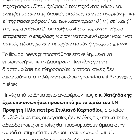
παραγράφου 5 του άρθρου 3 του παρόντος νόμου και
ελλείψει αυτών στις δασικές εκτάσεις των κατηγοριών γ΄ και
ε΄ της παραγράφου 1 και των κατηγοριών β΄, γ΄, στ΄ και ζ΄
της παραγράφου 2 του άρθρου 4 του παρόντος νόμου,
επιτρέπεται η επέμβαση για την κατασκευή ιερών ναών και
παντός είδους μονών, μετοχίων αυτών ή ησυχαστηρίων».
Το ilioupolinews.gr προσπάθησε επανειλημμένα να
επικοινωνήσει με το Δασαρχείο Πεντέλης για να
διασταυρώσει τις πληροφορίες, ωστόσο κανείς δεν
απαντούσε στα τηλέφωνα σε ώρες γραφείου επί 3 συνεχείς
ημέρες.
Πηγές από το Δημαρχείο αναφέρουν πως
ο κ. Χατζηδάκης
έχει επικοινωνήσει προσωπικά με το ιερέα του Ι.Ν
Προφήτη Ηλία πατέρα Στυλιανό Καρπαθίου
, ο οποίος
διαβεβαίωσε πως οι εργασίες έχουν όλες τις απαραίτητες
αδειοδοτήσεις οι οποίες θα προσκομισθούν άμεσα στην
αρμόδια υπηρεσία του Δήμου, ενώ εκκρεμεί και μία
συνάντηση του ιερέα με τον νέο Δήμαρχο.