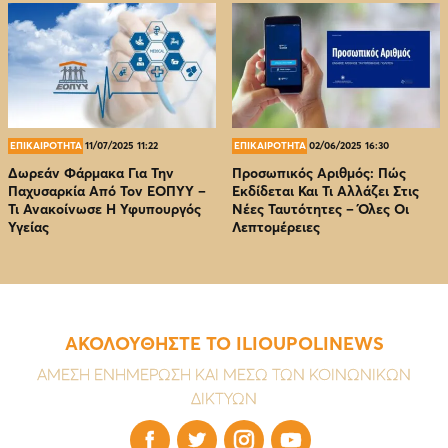
ΕΠΙΚΑΙΡΟΤΗΤΑ
11/07/2025 11:22
ΕΠΙΚΑΙΡΟΤΗΤΑ
02/06/2025 16:30
Δωρεάν Φάρμακα Για Την
Προσωπικός Αριθμός: Πώς
Παχυσαρκία Από Τον EOΠΥΥ –
Εκδίδεται Και Τι Αλλάζει Στις
Τι Ανακοίνωσε Η Υφυπουργός
Νέες Ταυτότητες – Όλες Οι
Υγείας
Λεπτομέρειες
ΑΚΟΛΟΥΘΗΣΤΕ ΤΟ ILIOUPOLINEWS
ΑΜΕΣΗ ΕΝΗΜΕΡΩΣΗ ΚΑΙ ΜΕΣΩ ΤΩΝ ΚΟΙΝΩΝΙΚΩΝ
ΔΙΚΤΥΩΝ



