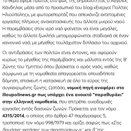
Το θέμα έφερε πρώτος στο φως της δημοσιότητας ο Άγγελος
Κάνδηλας μέσα από το προσωπικό του blog «Ενεργοί Πολίτες
Ηλιούπολης», με φωτορεπορτάζ που απεικόνιζε εκτεταμένες
εργασίες πλήρους ανακατασκευής του άλλοτε μικρού ναού.
Η παρεμβάσεις στον ιερό ναό φαίνεται να είναι μεγάλες,
καθώς το άλλοτε ξωκλήσι μεταμορφώνεται σταδιακά σε έναν
κανονικό ναό, με μέγεθος τουλάχιστον διπλασιο του αρχικού.
Οι αντιδράσεις των πολιτών είναι έντονες, και αφορούν
κυρίως το μέγεθος της παρέμβασης και μάλιστα εντός της Β’
Ζώνης του Υμηττού όπου βρίσκεται ο ιερός ναός, καθώς
σύμφωνα με τη νομοθεσία απαγορεύεται οποιαδήποτε
δόμηση, επισκευή η κατασκευή σε όλο το εύρος της
συγκεκριμένης ζώνης, Ωστόσο,
νομική πηγή αναφέρει στο
ilioupolinews.gr πως υπάρχει ένα ανοικτό “παραθυράκι”
στην ελληνική νομοθεσία
, που επιτρέπει οικοδομικές
εργασίες εντός δασικών ζωνών. Πρόκειται για τον νόμο
4315/2014
, ο οποίος στο άρθρο 47 παράγραφος 5,
τροποποιεί τον νόμο 998/1979 και ορίζει σαφώς πως
«Στις
δημόσιες εκτάσεις των περιπτώσεων α΄ και β΄της