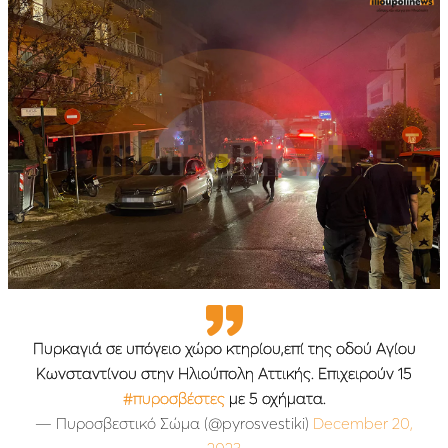
Πυρκαγιά σε υπόγειο χώρο κτηρίου,επί της οδού Αγίου
Κωνσταντίνου στην Ηλιούπολη Αττικής. Επιχειρούν 15
#πυροσβέστες
με 5 οχήματα.
— Πυροσβεστικό Σώμα (@pyrosvestiki)
December 20,
2023