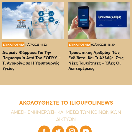
ΕΠΙΚΑΙΡΟΤΗΤΑ
11/07/2025 11:22
ΕΠΙΚΑΙΡΟΤΗΤΑ
02/06/2025 16:30
Δωρεάν Φάρμακα Για Την
Προσωπικός Αριθμός: Πώς
Παχυσαρκία Από Τον EOΠΥΥ –
Εκδίδεται Και Τι Αλλάζει Στις
Τι Ανακοίνωσε Η Υφυπουργός
Νέες Ταυτότητες – Όλες Οι
Υγείας
Λεπτομέρειες
ΑΚΟΛΟΥΘΗΣΤΕ ΤΟ ILIOUPOLINEWS
ΑΜΕΣΗ ΕΝΗΜΕΡΩΣΗ ΚΑΙ ΜΕΣΩ ΤΩΝ ΚΟΙΝΩΝΙΚΩΝ
ΔΙΚΤΥΩΝ



