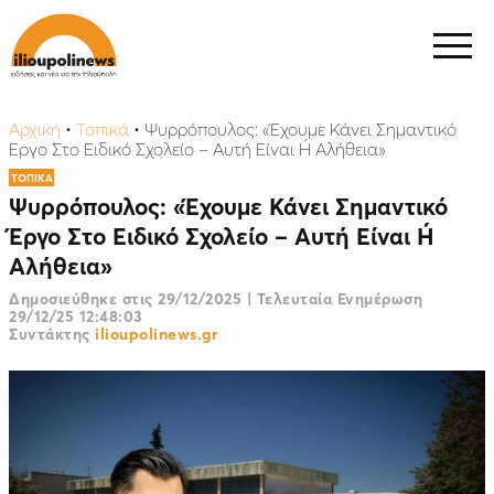
Αρχική
•
Τοπικά
•
Ψυρρόπουλος: «Έχουμε Κάνει Σημαντικό
Έργο Στο Ειδικό Σχολείο – Αυτή Είναι Ή Αλήθεια»
ΤΟΠΙΚΑ
Ψυρρόπουλος: «Έχουμε Κάνει Σημαντικό
Έργο Στο Ειδικό Σχολείο – Αυτή Είναι Ή
Αλήθεια»
Δημοσιεύθηκε στις
29/12/2025
|
Τελευταία Ενημέρωση
29/12/25 12:48:03
Συντάκτης
ilioupolinews.gr