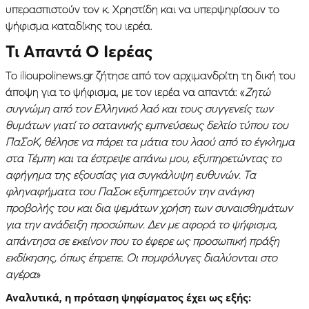
υπερασπιστούν τον κ. Χρηστίδη και να υπερψηφίσουν το
ψήφισμα καταδίκης του ιερέα.
Τι Απαντά Ο Ιερέας
Το ilioupolinews.gr ζήτησε από τον αρχιμανδρίτη τη δική του
άποψη για το ψήφισμα, με τον ιερέα να απαντά: «
Ζητώ
συγνώμη από τον Ελληνικό λαό και τους συγγενείς των
θυμάτων γιατί το σατανικής εμπνεύσεως δελτίο τύπου του
ΠαΣοΚ, θέλησε να πάρει τα μάτια του λαού από το έγκλημα
στα Τέμπη και τα έστρεψε απάνω μου, εξυπηρετώντας το
αφήγημα της εξουσίας για συγκάλυψη ευθυνών. Τα
φληναφήματα του ΠαΣοκ εξυπηρετούν την ανάγκη
προβολής του και δια ψεμάτων χρήση των συναισθημάτων
για την ανάδειξη προσώπων. Δεν με αφορά το ψήφισμα,
απάντησα σε εκείνον που το έφερε ως προσωπική πράξη
εκδίκησης, όπως έπρεπε. Οι πομφόλυγες διαλύονται στο
αγέρα
»
Αναλυτικά, η πρόταση ψηφίσματος έχει ως εξής: