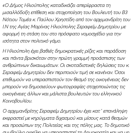
«Ο Δήμος Ηλιούπολης καταδικάζει απερίφραστα τη
μισαλλόδοξη επίθεση και στοχοποίηση του Βουλευτή του Β3
Νότιου Τομέα κ. Παύλου Χρηστίδη από τον αρχιμανδρίτη του
Ι.Ν της Αγίας Μαρίνας Ηλιούπολης Σεραφείμ Δημητρίου με
αφορμή τη στάση του στο πρόσφατο νομοσχέδιο για την
ισότητα στον πολιτικό γάμο.
Η Ηλιούπολη έχει βαθιές δημοκρατικές ρίζες και παράδοση
και πάντα βρισκόταν στην πρώτη γραμμή προάσπισης των
ανθρώπινων δικαιωμάτων. Οι σκοταδιστικές δηλώσεις του κ.
Σεραφείμ Δημητρίου δεν περιποιούν τιμή σε κανέναν. Όσοι
επιθυμούν να υπερασπιστούν τον θεσμό της οικογένειας δεν
μπορούν να δημοσιεύουν φωτογραφίες στοχοποιώντας τις
οικογένειες άλλων και μάλιστα βουλευτών του ελληνικού
Κοινοβουλίου.
Ο αρχιμανδρίτης Σεραφείμ Δημητρίου έχει κατ΄ επανάληψη
εκφραστεί με κηρύγματα διχασμού και μίσους κατά θεσμών
και προσώπων της Πολιτείας και της πόλης μας. Το δημοτικό
συμβούλιο οφείλει να υπερασπιστεί τη Δημοκρατία και να μη