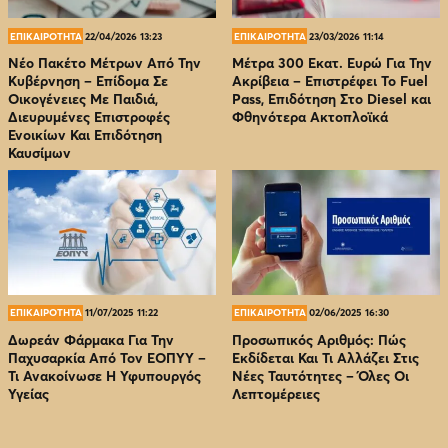
ΕΠΙΚΑΙΡΟΤΗΤΑ
22/04/2026 13:23
ΕΠΙΚΑΙΡΟΤΗΤΑ
23/03/2026 11:14
Νέο Πακέτο Μέτρων Από Την
Μέτρα 300 Εκατ. Ευρώ Για Την
Κυβέρνηση – Επίδομα Σε
Ακρίβεια – Επιστρέφει Το Fuel
Οικογένειες Με Παιδιά,
Pass, Επιδότηση Στο Diesel και
Διευρυμένες Επιστροφές
Φθηνότερα Ακτοπλοϊκά
Ενοικίων Και Επιδότηση
Καυσίμων
ΕΠΙΚΑΙΡΟΤΗΤΑ
11/07/2025 11:22
ΕΠΙΚΑΙΡΟΤΗΤΑ
02/06/2025 16:30
Δωρεάν Φάρμακα Για Την
Προσωπικός Αριθμός: Πώς
Παχυσαρκία Από Τον EOΠΥΥ –
Εκδίδεται Και Τι Αλλάζει Στις
Τι Ανακοίνωσε Η Υφυπουργός
Νέες Ταυτότητες – Όλες Οι
Υγείας
Λεπτομέρειες