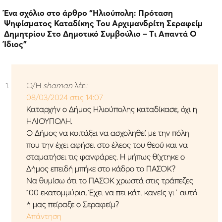
Ένα σχόλιο στο άρθρο “
Ηλιούπολη: Πρόταση
Ψηφίσματος Καταδίκης Του Αρχιμανδρίτη Σεραφείμ
Δημητρίου Στο Δημοτικό Συμβούλιο – Tι Απαντά Ο
Ίδιος
”
Ο/Η
shaman
λέει:
08/03/2024 στις 14:07
Καταρχήν ο Δήμος Ηλιούπολης καταδίκασε, όχι η
ΗΛΙΟΎΠΟΛΗ.
Ο Δήμος να κοιτάξει να ασχοληθεί με την πόλη
που την έχει αφήσει στο έλεος του θεού και να
σταματήσει τις φανφάρες. Η μήπως θίχτηκε ο
Δήμος επειδή μπήκε στο κάδρο το ΠΑΣΟΚ?
Να θυμίσω ότι το ΠΑΣΟΚ χρωστά στις τράπεζες
100 εκατομμύρια. Έχει να πει κάτι κανείς γι΄ αυτό
ή μας πείραξε ο Σεραφείμ?
Απάντηση