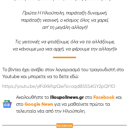
Πρώτα Η Ηλιούπολη, παράταξη δυναμική,
παράταξη νεανική, ο κόσμος όλος να χαρεί,
απ’ τη μεγάλη αλλαγή!
Τις γειτονιές να φτιάξουμε, όλα να τα αλλάξουμε,
να κάνουμε μια νεα αρχή, να φέρουμε την αλλαγή!»
Το βίντεο έχει ανέβει στον λογαριασμό του τραγουδιστή στο
Youtube και μπορείτε να το δείτε εδώ:
https://youtu.be/ylFdXkfqzQw?si=oqdBS5S4GY2pQY1O
Ακολουθήστε το
Ilioupolinews.gr
στο
Facebook
και
στο
Google News
για να μαθαίνετε πρώτοι τα
τελευταία νέα από την Ηλιούπολη.
FACEBOOK