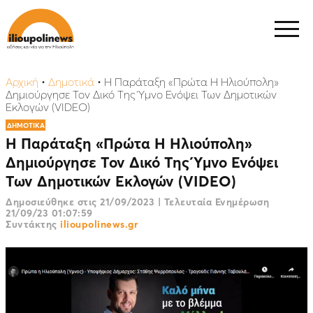
Αρχική
•
Δημοτικά
•
H Παράταξη «Πρώτα Η Ηλιούπολη»
Δημιούργησε Τον Δικό Της Ύμνο Ενόψει Των Δημοτικών
Εκλογών (VIDEO)
ΔΗΜΟΤΙΚΑ
H Παράταξη «Πρώτα Η Ηλιούπολη»
Δημιούργησε Τον Δικό Της Ύμνο Ενόψει
Των Δημοτικών Εκλογών (VIDEO)
Δημοσιεύθηκε στις
21/09/2023
|
Τελευταία Ενημέρωση
21/09/23 01:07:59
Συντάκτης
ilioupolinews.gr