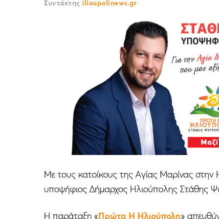
Συντάκτης
ilioupolinews.gr
Με τους κατοίκους της Αγίας Μαρίνας στην Η
υποψήφιος Δήμαρχος Ηλιούπολης Στάθης Ψυ
Η παράταξη «
Πρώτα Η Ηλιούπολη
» απευθύ