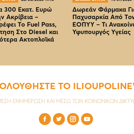
 300 Εκατ. Ευρώ
Δωρεάν Φάρμακα Γι
ην Ακρίβεια –
Παχυσαρκία Από Το
ρέφει Το Fuel Pass,
EOΠΥΥ – Τι Ανακοίν
τηση Στο Diesel και
Υφυπουργός Υγείας
ότερα Ακτοπλοϊκά
ΟΛΟΥΘΗΣΤΕ ΤΟ ILIOUPOLIN
ΕΣΗ ΕΝΗΜΕΡΩΣΗ ΚΑΙ ΜΕΣΩ ΤΩΝ ΚΟΙΝΩΝΙΚΩΝ ΔΙΚΤ



