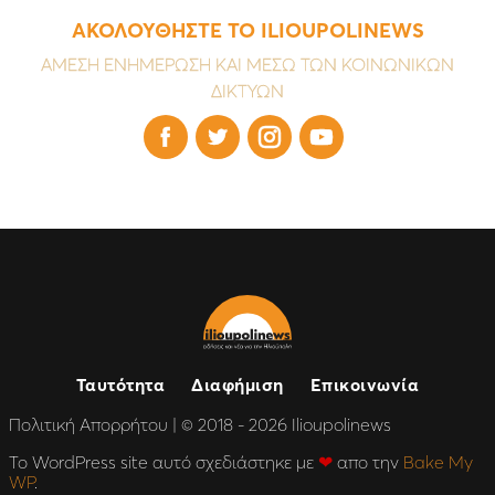
ΑΚΟΛΟΥΘΗΣΤΕ ΤΟ ILIOUPOLINEWS
ΑΜΕΣΗ ΕΝΗΜΕΡΩΣΗ ΚΑΙ ΜΕΣΩ ΤΩΝ ΚΟΙΝΩΝΙΚΩΝ
ΔΙΚΤΥΩΝ




Ταυτότητα
Διαφήμιση
Επικοινωνία
Πολιτική Απορρήτου
| © 2018 - 2026 Ilioupolinews
Το WordPress site αυτό σχεδιάστηκε με
❤
απο την
Bake My
WP
.