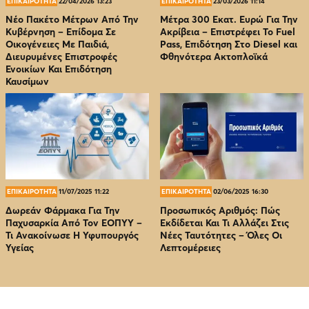
ΕΠΙΚΑΙΡΟΤΗΤΑ
22/04/2026 13:23
ΕΠΙΚΑΙΡΟΤΗΤΑ
23/03/2026 11:14
Νέο Πακέτο Μέτρων Από Την
Μέτρα 300 Εκατ. Ευρώ Για Την
Κυβέρνηση – Επίδομα Σε
Ακρίβεια – Επιστρέφει Το Fuel
Οικογένειες Με Παιδιά,
Pass, Επιδότηση Στο Diesel και
Διευρυμένες Επιστροφές
Φθηνότερα Ακτοπλοϊκά
Ενοικίων Και Επιδότηση
Καυσίμων
ΕΠΙΚΑΙΡΟΤΗΤΑ
11/07/2025 11:22
ΕΠΙΚΑΙΡΟΤΗΤΑ
02/06/2025 16:30
Δωρεάν Φάρμακα Για Την
Προσωπικός Αριθμός: Πώς
Παχυσαρκία Από Τον EOΠΥΥ –
Εκδίδεται Και Τι Αλλάζει Στις
Τι Ανακοίνωσε Η Υφυπουργός
Νέες Ταυτότητες – Όλες Οι
Υγείας
Λεπτομέρειες