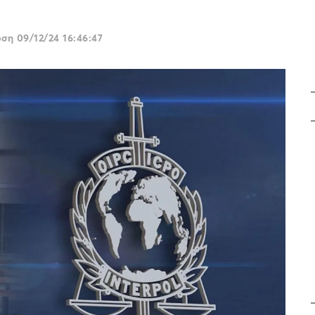
ωση
09/12/24 16:46:47