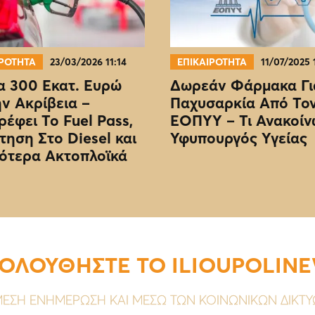
ΙΡΟΤΗΤΑ
23/03/2026 11:14
ΕΠΙΚΑΙΡΟΤΗΤΑ
11/07/2025 
 300 Εκατ. Ευρώ
Δωρεάν Φάρμακα Γι
ην Ακρίβεια –
Παχυσαρκία Από Το
ρέφει Το Fuel Pass,
EOΠΥΥ – Τι Ανακοίν
τηση Στο Diesel και
Υφυπουργός Υγείας
ότερα Ακτοπλοϊκά
ΟΛΟΥΘΗΣΤΕ ΤΟ ILIOUPOLIN
ΕΣΗ ΕΝΗΜΕΡΩΣΗ ΚΑΙ ΜΕΣΩ ΤΩΝ ΚΟΙΝΩΝΙΚΩΝ ΔΙΚΤ