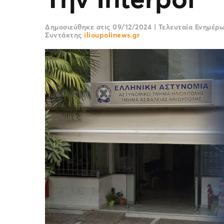
Δημοσιεύθηκε στις
09/12/2024
|
Τελευταία Ενημέρ
Συντάκτης
ilioupolinews.gr