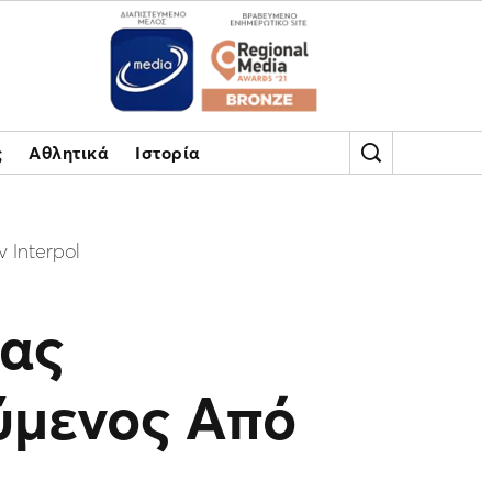
ς
Αθλητικά
Ιστορία
 Interpol
ίας
ύμενος Από