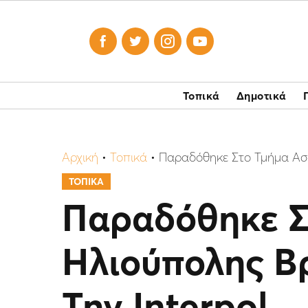




Τοπικά
Δημοτικά
Αρχική
•
Τοπικά
•
Παραδόθηκε Στο Τμήμα Ασφ
ΤΟΠΙΚΑ
Παραδόθηκε Σ
Ηλιούπολης Β
Την Interpol