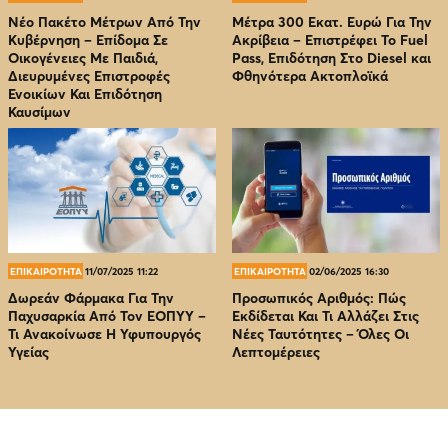
Νέο Πακέτο Μέτρων Από Την
Μέτρα 300 Εκατ. Ευρώ Για Την
Κυβέρνηση – Επίδομα Σε
Ακρίβεια – Επιστρέφει Το Fuel
Οικογένειες Με Παιδιά,
Pass, Επιδότηση Στο Diesel και
Διευρυμένες Επιστροφές
Φθηνότερα Ακτοπλοϊκά
Ενοικίων Και Επιδότηση
Καυσίμων
ΕΠΙΚΑΙΡΟΤΗΤΑ
11/07/2025 11:22
ΕΠΙΚΑΙΡΟΤΗΤΑ
02/06/2025 16:30
Δωρεάν Φάρμακα Για Την
Προσωπικός Αριθμός: Πώς
Παχυσαρκία Από Τον EOΠΥΥ –
Εκδίδεται Και Τι Αλλάζει Στις
Τι Ανακοίνωσε Η Υφυπουργός
Νέες Ταυτότητες – Όλες Οι
Υγείας
Λεπτομέρειες