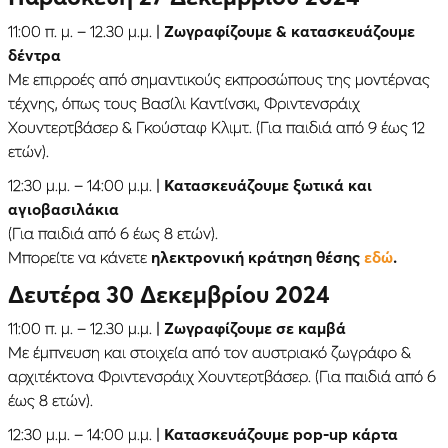
11:00 π. μ. – 12.30 μ.μ. |
Ζωγραφίζουμε & κατασκευάζουμε
δέντρα
Με επιρροές από σημαντικούς εκπροσώπους της μοντέρνας
τέχνης, όπως τους Βασίλι Καντίνσκι, Φριντενσράιχ
Χουντερτβάσερ & Γκούσταφ Κλιμτ. (Για παιδιά από 9 έως 12
ετών).
12:30 μ.μ. – 14:00 μ.μ. |
Κατασκευάζουμε ξωτικά και
αγιοβασιλάκια
(Για παιδιά από 6 έως 8 ετών).
Μπορείτε να κάνετε
ηλεκτρονική κράτηση θέσης
εδώ
.
Δευτέρα 30 Δεκεμβρίου 2024
11:00 π. μ. – 12.30 μ.μ. |
Ζωγραφίζουμε σε καμβά
Με έμπνευση και στοιχεία από τον αυστριακό ζωγράφο &
αρχιτέκτονα Φριντενσράιχ Χουντερτβάσερ. (Για παιδιά από 6
έως 8 ετών).
12:30 μ.μ. – 14:00 μ.μ. |
Κατασκευάζουμε pop-up κάρτα