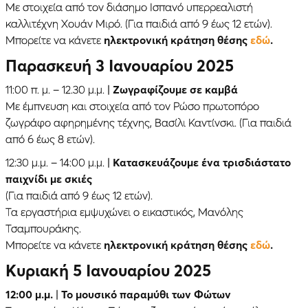
Με στοιχεία από τον διάσημο Ισπανό υπερρεαλιστή
καλλιτέχνη Χουάν Μιρό. (Για παιδιά από 9 έως 12 ετών).
Μπορείτε να κάνετε
ηλεκτρονική κράτηση θέσης
εδώ
.
Παρασκευή 3 Ιανουαρίου 2025
11:00 π. μ. – 12.30 μ.μ. |
Ζωγραφίζουμε σε καμβά
Με έμπνευση και στοιχεία από τον Ρώσο πρωτοπόρο
ζωγράφο αφηρημένης τέχνης, Βασίλι Καντίνσκι. (Για παιδιά
από 6 έως 8 ετών).
12:30 μ.μ. – 14:00 μ.μ. |
Κατασκευάζουμε ένα τρισδιάστατο
παιχνίδι με σκιές
(Για παιδιά από 9 έως 12 ετών).
Τα εργαστήρια εμψυχώνει ο εικαστικός, Μανόλης
Τσαμπουράκης.
Μπορείτε να κάνετε
ηλεκτρονική κράτηση θέσης
εδώ
.
Κυριακή 5 Ιανουαρίου 2025
12:00 μ.μ.
|
Το μουσικό παραμύθι των Φώτων