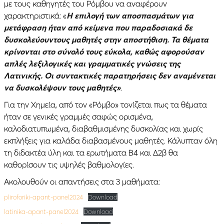
με τους καθηγητές του Ρόμβου να αναφέρουν
χαρακτηριστικά: «
Η επιλογή των αποσπασμάτων για
μετάφραση ήταν από κείμενα που παραδοσιακά δε
δυσκολεύουντους μαθητές στην αποστήθιση. Τα θέματα
κρίνονται στο σύνολό τους εύκολα, καθώς αφορούσαν
απλές λεξιλογικές και γραμματικές γνώσεις της
Λατινικής. Οι συντακτικές παρατηρήσεις δεν αναμένεται
να δυσκολέψουν τους μαθητές»
.
Για την Χημεία, από τον «Ρόμβο» τονίζεται πως τα θέματα
ήταν σε γενικές γραμμές σαφώς ορισμένα,
καλοδιατυπωμένα, διαβαθμισμένης δυσκολίας και χωρίς
εκπλήξεις για καλάδα διαβασμένους μαθητές. Κάλυπταν όλη
τη διδακτέα ύλη και τα ερωτήματα Β4 και Δ2β θα
καθορίσουν τις υψηλές βαθμολογίες.
Ακολουθούν οι απαντήσεις στα 3 μαθήματα:
pliroforiki-apant-panel2024
Download
latinika-apant-panel2024
Download