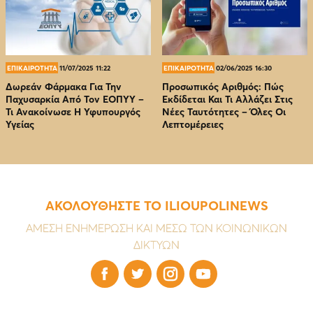
ΕΠΙΚΑΙΡΟΤΗΤΑ
11/07/2025 11:22
ΕΠΙΚΑΙΡΟΤΗΤΑ
02/06/2025 16:30
Δωρεάν Φάρμακα Για Την
Προσωπικός Αριθμός: Πώς
Παχυσαρκία Από Τον EOΠΥΥ –
Εκδίδεται Και Τι Αλλάζει Στις
Τι Ανακοίνωσε Η Υφυπουργός
Νέες Ταυτότητες – Όλες Οι
Υγείας
Λεπτομέρειες
ΑΚΟΛΟΥΘΗΣΤΕ ΤΟ ILIOUPOLINEWS
ΑΜΕΣΗ ΕΝΗΜΕΡΩΣΗ ΚΑΙ ΜΕΣΩ ΤΩΝ ΚΟΙΝΩΝΙΚΩΝ
ΔΙΚΤΥΩΝ



