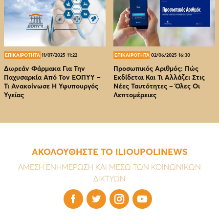
ΕΠΙΚΑΙΡΟΤΗΤΑ
11/07/2025 11:22
ΕΠΙΚΑΙΡΟΤΗΤΑ
02/06/2025 16:30
Δωρεάν Φάρμακα Για Την
Προσωπικός Αριθμός: Πώς
Παχυσαρκία Από Τον EOΠΥΥ –
Εκδίδεται Και Τι Αλλάζει Στις
Τι Ανακοίνωσε Η Υφυπουργός
Νέες Ταυτότητες – Όλες Οι
Υγείας
Λεπτομέρειες
ΑΚΟΛΟΥΘΗΣΤΕ ΤΟ ILIOUPOLINEWS
ΑΜΕΣΗ ΕΝΗΜΕΡΩΣΗ ΚΑΙ ΜΕΣΩ ΤΩΝ ΚΟΙΝΩΝΙΚΩΝ
ΔΙΚΤΥΩΝ



