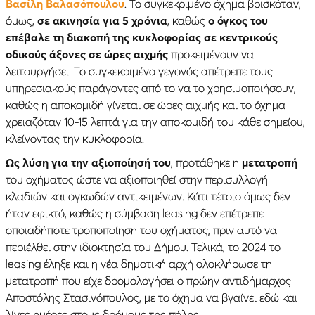
Βασίλη Βαλασόπουλου
. Το συγκεκριμένο όχημα βρισκόταν,
όμως,
σε ακινησία για 5 χρόνια
, καθώς
ο όγκος του
επέβαλε τη διακοπή της κυκλοφορίας σε κεντρικούς
οδικούς άξονες σε ώρες αιχμής
προκειμένουν να
λειτουργήσει. Το συγκεκριμένο γεγονός απέτρεπε τους
υπηρεσιακούς παράγοντες από το να το χρησιμοποιήσουν,
καθώς η αποκομιδή γίνεται σε ώρες αιχμής και το όχημα
χρειαζόταν 10-15 λεπτά για την αποκομιδή του κάθε σημείου,
κλείνοντας την κυκλοφορία.
Ως λύση για την αξιοποίησή του
, προτάθηκε η
μετατροπή
του οχήματος ώστε να αξιοποιηθεί στην περισυλλογή
κλαδιών και ογκωδών αντικειμένων. Κάτι τέτοιο όμως δεν
ήταν εφικτό, καθώς η σύμβαση leasing δεν επέτρεπε
οποιαδήποτε τροποποίηση του οχήματος, πριν αυτό να
περιέλθει στην ιδιοκτησία του Δήμου. Τελικά, το 2024 το
leasing έληξε και η νέα δημοτική αρχή ολοκλήρωσε τη
μετατροπή που είχε δρομολογήσει ο πρώην αντιδήμαρχος
Αποστόλης Στασινόπουλος, με το όχημα να βγαίνει εδώ και
λίγες ημέρες στους δρόμους της πόλης.