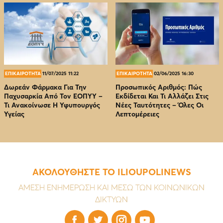
ΕΠΙΚΑΙΡΟΤΗΤΑ
11/07/2025 11:22
ΕΠΙΚΑΙΡΟΤΗΤΑ
02/06/2025 16:30
Δωρεάν Φάρμακα Για Την
Προσωπικός Αριθμός: Πώς
Παχυσαρκία Από Τον EOΠΥΥ –
Εκδίδεται Και Τι Αλλάζει Στις
Τι Ανακοίνωσε Η Υφυπουργός
Νέες Ταυτότητες – Όλες Οι
Υγείας
Λεπτομέρειες
ΑΚΟΛΟΥΘΗΣΤΕ ΤΟ ILIOUPOLINEWS
ΑΜΕΣΗ ΕΝΗΜΕΡΩΣΗ ΚΑΙ ΜΕΣΩ ΤΩΝ ΚΟΙΝΩΝΙΚΩΝ
ΔΙΚΤΥΩΝ



