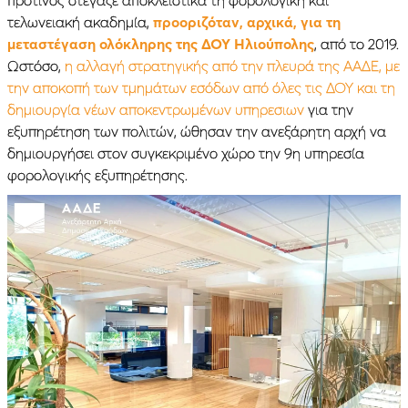
τελωνειακή ακαδημία,
προοριζόταν, αρχικά, για τη
μεταστέγαση ολόκληρης της ΔΟΥ Ηλιούπολης
, από το 2019.
Ωστόσο,
η αλλαγή στρατηγικής από την πλευρά της ΑΑΔΕ, με
την αποκοπή των τμημάτων εσόδων από όλες τις ΔΟΥ και τη
δημιουργία νέων αποκεντρωμένων υπηρεσιων
για την
εξυπηρέτηση των πολιτών, ώθησαν την ανεξάρητη αρχή να
δημιουργήσει στον συγκεκριμένο χώρο την 9η υπηρεσία
φορολογικής εξυπηρέτησης.