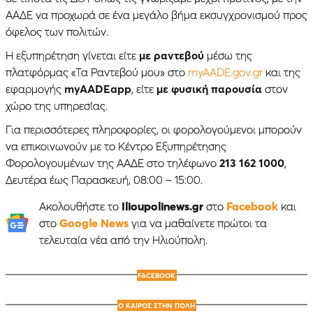
ΑΑΔΕ να προχωρά σε ένα μεγάλο βήμα εκσυγχρονισμού προς
όφελος των πολιτών.
Η εξυπηρέτηση γίνεται είτε
με ραντεβού
μέσω της
πλατφόρμας «Τα Ραντεβού μου» στο
myAADE.gov.gr
και της
εφαρμογής
myAADEapp
, είτε
με φυσική παρουσία
στον
χώρο της υπηρεσίας.
Για περισσότερες πληροφορίες, οι φορολογούμενοι μπορούν
να επικοινωνούν με το Κέντρο Εξυπηρέτησης
Φορολογουμένων της ΑΑΔΕ στο τηλέφωνο
213 162 1000
,
Δευτέρα έως Παρασκευή, 08:00 – 15:00.
Ακολουθήστε το
Ilioupolinews.gr
στο
Facebook
και
στο
Google News
για να μαθαίνετε πρώτοι τα
τελευταία νέα από την Ηλιούπολη.
FACEBOOK
Ο ΚΑΙΡΟΣ ΣΤΗΝ ΠΟΛΗ