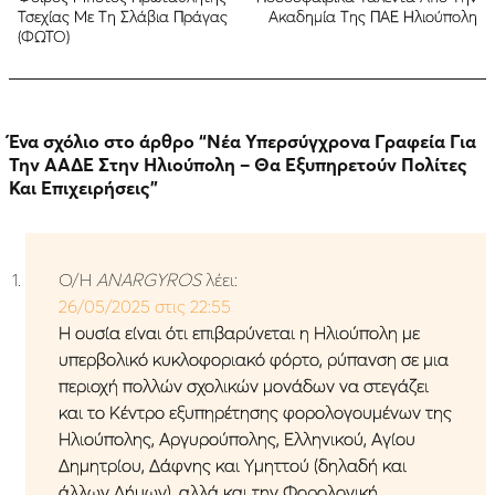
Τσεχίας Με Τη Σλάβια Πράγας
Ακαδημία Της ΠΑΕ Ηλιούπολη
(ΦΩΤΟ)
Ένα σχόλιο στο άρθρο “
Νέα Υπερσύγχρονα Γραφεία Για
Την ΑΑΔΕ Στην Ηλιούπολη – Θα Εξυπηρετούν Πολίτες
Και Επιχειρήσεις
”
Ο/Η
ANARGYROS
λέει:
26/05/2025 στις 22:55
Η ουσία είναι ότι επιβαρύνεται η Ηλιούπολη με
υπερβολικό κυκλοφοριακό φόρτο, ρύπανση σε μια
περιοχή πολλών σχολικών μονάδων να στεγάζει
και το Κέντρο εξυπηρέτησης φορολογουμένων της
Ηλιούπολης, Αργυρούπολης, Ελληνικού, Αγίου
Δημητρίου, Δάφνης και Υμηττού (δηλαδή και
άλλων Δήμων), αλλά και την Φορολογική